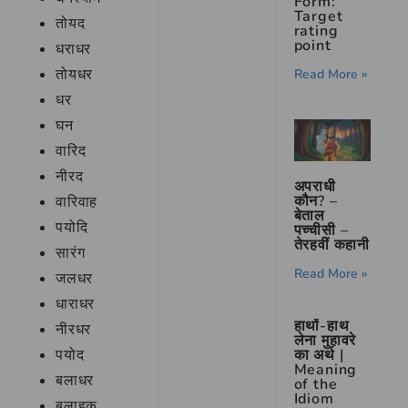
Form:
Target
तोयद
rating
point
धराधर
तोयधर
Read More »
धर
घन
वारिद
नीरद
अपराधी
कौन? –
वारिवाह
बेताल
पयोदि
पच्चीसी –
तेरहवीं कहानी
सारंग
Read More »
जलधर
धाराधर
हाथों-हाथ
नीरधर
लेना मुहावरे
पयोद
का अर्थ |
Meaning
बलाधर
of the
Idiom
बलाहक