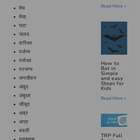
Read More »
मेघ
मेघा
घटा
जलद
वारिधर
पर्जन्य
पयोधर
How to
Bat in
परजन्य
Simple
जगजीवन
and easy
Steps for
अंबुद
Kids
अंबुधर
Read More »
जीमूत
अब्र
अभ्र
बदली
TRP Full
घनश्याम