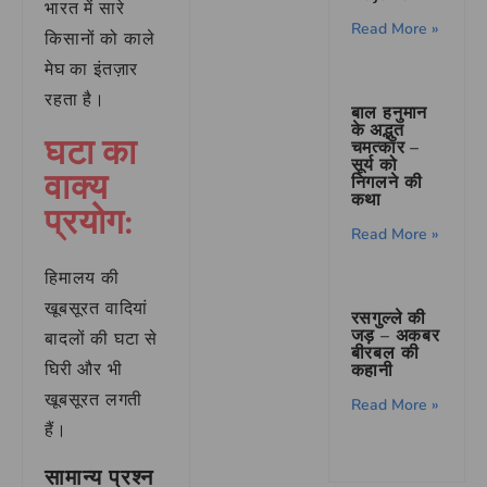
भारत में सारे
Read More »
किसानों को काले
मेघ का इंतज़ार
रहता है।
बाल हनुमान
के अद्भुत
घटा का
चमत्कार –
सूर्य को
वाक्य
निगलने की
कथा
प्रयोग:
Read More »
हिमालय की
खूबसूरत वादियां
रसगुल्ले की
जड़ – अकबर
बादलों की घटा से
बीरबल की
घिरी और भी
कहानी
खूबसूरत लगती
Read More »
हैं।
सामान्य प्रश्न