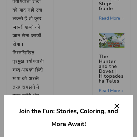
पर्यायवाची शब्दों
Steps
Guide
को याद नहीं रख
सकते हैं तो कुछ
Read More »
जरूरी शब्दों को
जान लेना काफी
होगा।
निम्नलिखित
The
Hunter
प्रमुख पर्यायवाची
and the
शब्द आपको हिंदी
Doves |
Hitopades
भाषा को अच्छी
ha Tales
तरह समझने में
Read More »
मदद करेंगे और
प्रतियोगी परीक्षाओं
Join the Fun: Stories, Coloring, and
में भी उपयोगी
साबित होंगे:
More Await!
मेघ