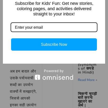
Subscribe for Kids' Fun: Get new stories,
घटा
coloring pages, and activities delivered
Navigatin
जलद
g
straight to your inbox!
Common
पयोधर
Health
Issues in
बदली
Babies: A
Comprehe
घनश्याम
nsive
धर
Guide
Subscribe Now
वारिद
Read More »
कपडे का
उदाहरण के
पर्यायवाची
साथ समझना
शब्द
(Synonym
s of कपडे
अब हम बादल और
in Hindi)
उसके पर्यायवाची
Read More »
शब्दों का उपयोग
वाक्यों में समझाएंगे,
चिकनी चुपड़ी
बातें करना
जिससे आपको
मुहावरे का
इनका सही उपयोग
अर्थ |