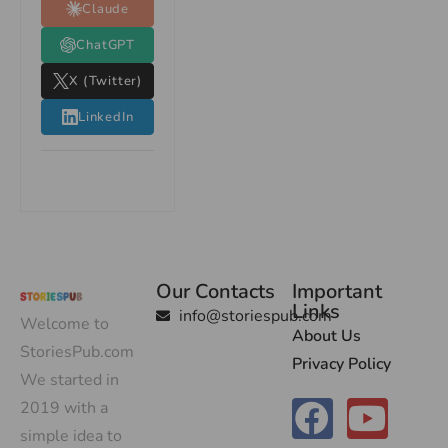
Claude
ChatGPT
X (Twitter)
LinkedIn
Our Contacts
Important
Links
info@storiespub.com
Welcome to
About Us
StoriesPub.com
Privacy Policy
We started in
2019 with a
simple idea to