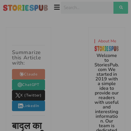
About Me
Summarize
Welcome
this Article
to
with:
StoriesPub.
com We
started in
Claude
2019 with
a simple
ChatGPT
idea to
provide our
X (Twitter)
readers
with useful
LinkedIn
and
interesting
informatio
n. Our
बादल का
team is
dedicated