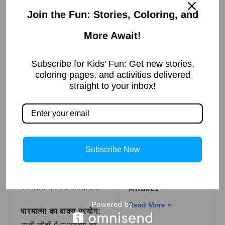
उपयोग उदाहरण के साथ
Join the Fun: Stories, Coloring, and
समझाएंगे, जिससे आपको
इनका सही उपयोग करना
More Await!
समझ में आ जाएगा।
Subscribe for Kids' Fun: Get new stories,
ब्रह्म और
Ostereier
coloring pages, and activities delivered
Ausmalbild
उसके
coloring page for
straight to your inbox!
Kids and Adults
पर्यायवाची
Read More »
शब्दों का वाक्य
प्रयोग:
Subscribe Now
ब्रह्म का वाक्य प्रयोग:
ब्रह्म
स्वरूप का ध्यान करना मन
को शांति प्रदान करता है।
Anuket
Read More »
पारमात्मा का वाक्य प्रयोग: