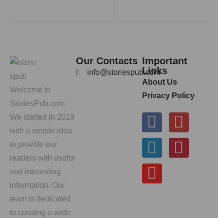
Our Contacts
Important
Links
info@storiespub.com
About Us
Welcome to
Privacy Policy
StoriesPub.com
We started in 2019
with a simple idea
to provide our
readers with useful
and interesting
information. Our
team is dedicated
to curating a wide