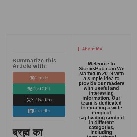
About Me
Summarize this
Welcome to
Article with:
StoriesPub.com We
started in 2019 with
Claude
a simple idea to
provide our readers
with useful and
ChatGPT
interesting
information. Our
X (Twitter)
team is dedicated
to curating a wide
LinkedIn
range of
captivating content
in different
categories,
ब्रह्म का
including