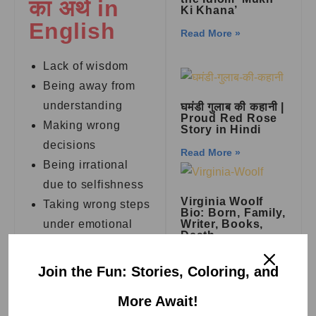
का अर्थ in
Ki Khana’
English
Read More »
Lack of wisdom
Being away from
understanding
घमंडी गुलाब की कहानी |
Proud Red Rose
Making wrong
Story in Hindi
decisions
Read More »
Being irrational
due to selfishness
Virginia Woolf
Taking wrong steps
Bio: Born, Family,
under emotional
Writer, Books,
Death
influence
Read More »
अक्ल का अंधा
Join the Fun: Stories, Coloring, and
होना Idioms
पवन का पर्यायवाची शब्द
More Await!
(Synonyms of पवन