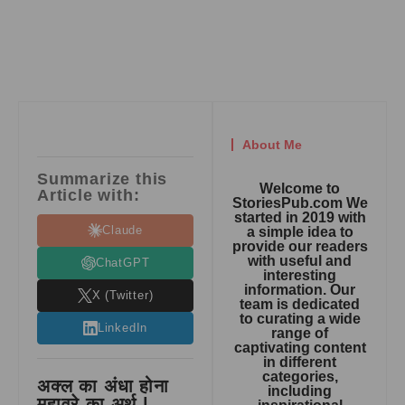
About Me
Summarize this
Welcome to
Article with:
StoriesPub.com We
started in 2019 with
Claude
a simple idea to
provide our readers
with useful and
ChatGPT
interesting
information. Our
X (Twitter)
team is dedicated
to curating a wide
LinkedIn
range of
captivating content
in different
categories,
अक्ल का अंधा होना
including
मुहावरे का अर्थ |