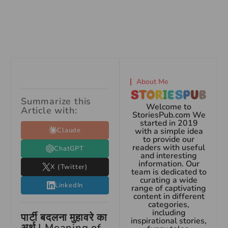
About Me
Summarize this
Welcome to
Article with:
StoriesPub.com We
started in 2019
Claude
with a simple idea
to provide our
readers with useful
ChatGPT
and interesting
information. Our
X (Twitter)
team is dedicated to
curating a wide
LinkedIn
range of captivating
content in different
categories,
including
पार्टी बदलना मुहावरे का
inspirational stories,
अर्थ | Meaning of