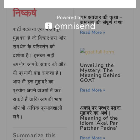
निष्कर्ष
राम अवतार की कथा –
रामायण की संपूर्ण गाथा
पार्टी बदलना एक महत्वपूर्ण
Read More »
मुहावरा है जो विचारधारा और
समर्थन के परिवर्तन को
दर्शाता है। इसका सही
उपयोग आपके संवाद को और
Unveiling the
Mystery: The
भी प्रभावी बना सकता है।
Meaning Behind
GOAT
आप भी इस मुहावरे का
प्रयोग अपने वाक्यों में कर
Read More »
सकते हैं ताकि आपकी भाषा
और भी अधिक प्रभावशाली
अक्ल पर पत्थर पड़ना
मुहावरे का अर्थ |
लगे।
Meaning of the
Idiom ‘Akal Par
Patthar Padna’
Summarize this
Read More »