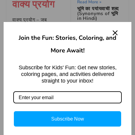
वाक्य प्रयोग
Read More »
भूमि का पर्यायवाची शब्द
(Synonyms of भूमि
in Hindi)
वाक्य प्रयोग – जब
राजनैतिक दल ने अपने
Read More »
सिद्धांतों को बदल दिया, तब
Join the Fun: Stories, Coloring, and
कई नेता पार्टी बदलने लगे।
More Await!
वाक्य प्रयोग – चुनावों के
Subscribe for Kids' Fun: Get new stories,
नजदीक आते ही कई लोग
coloring pages, and activities delivered
अपनी पार्टी बदलने का विचार
How to Draw Cap
straight to your inbox!
in Simple and
करने लगे हैं।
easy step by steps
Read More »
वाक्य प्रयोग – समाज में हो
रहे बदलावों के कारण कई
लोग अपनी विचारधारा को
कमल का पर्यायवाची शब्द
Subscribe Now
बदलकर नई पार्टी में शामिल
Read More »
हो रहे हैं।