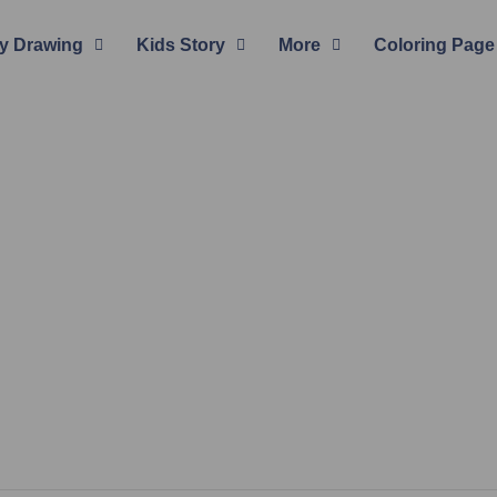
y Drawing
Kids Story
More
Coloring Page