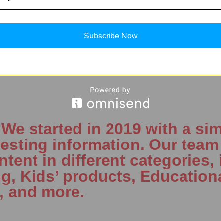
Subscribe Now
(Twitter)
LinkedIn
e started in 2019 with a sim
resting information. Our team 
tent in different categories, 
ng, Kids’ products, Education
, and more.