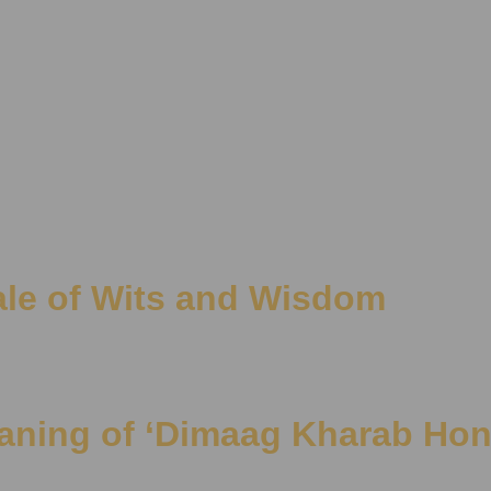
ale of Wits and Wisdom
थ | Meaning of ‘Dimaag Kharab Ho