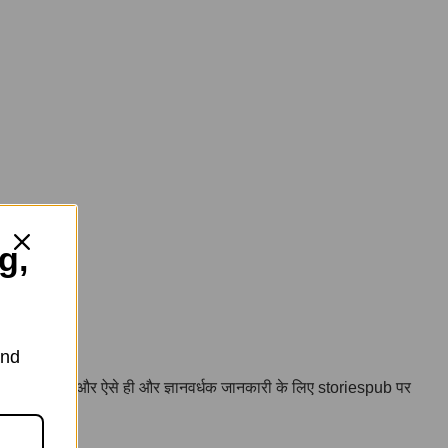
g,
and
ें पूछ सकते हैं, और ऐसे ही और ज्ञानवर्धक जानकारी के लिए storiespub पर