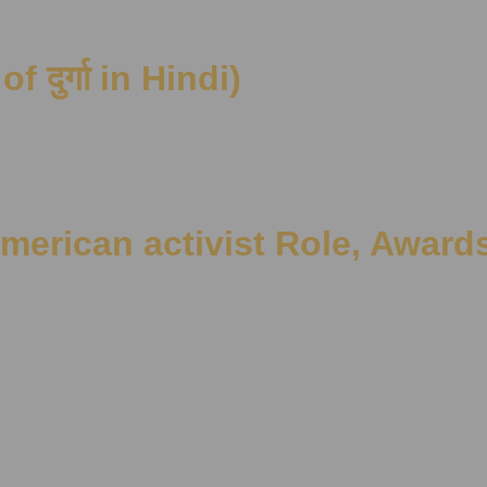
of दुर्गा in Hindi)
American activist Role, Award