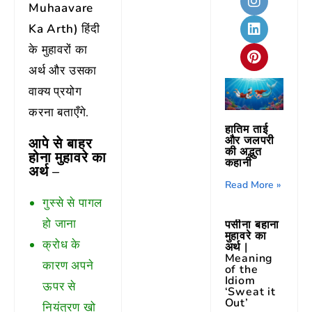
Muhaavare
Ka Arth)
हिंदी
के मुहावरों का
अर्थ और उसका
वाक्य प्रयोग
करना बताएँगे.
हातिम ताई
और जलपरी
आपे से बाहर
की अद्भुत
होना मुहावरे
का
कहानी
अर्थ –
Read More »
गुस्से से पागल
हो जाना
पसीना बहाना
मुहावरे का
क्रोध के
अर्थ |
Meaning
कारण अपने
of the
Idiom
ऊपर से
‘Sweat it
Out’
नियंत्रण खो