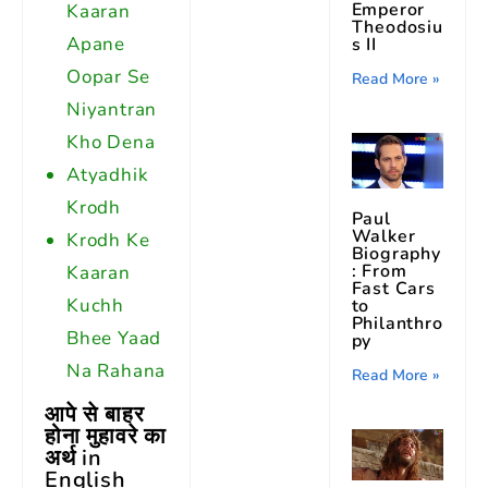
Emperor
Kaaran
Theodosiu
Apane
s II
Oopar Se
Read More »
Niyantran
Kho Dena
Atyadhik
Krodh
Paul
Walker
Krodh Ke
Biography
: From
Kaaran
Fast Cars
Kuchh
to
Philanthro
Bhee Yaad
py
Na Rahana
Read More »
आपे से बाहर
होना मुहावरे का
अर्थ in
English