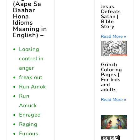
(
Aape Se
Jesus
Baahar
Defeats
Hona
Satan |
Bible
Idioms
Story
Meaning in
English
) –
Read More »
Loosing
control in
Grinch
anger
Coloring
Pages |
freak out
For kids
and
Run Amok
adults
Run
Read More »
Amuck
Enraged
Raging
Furious
हनुमान जी