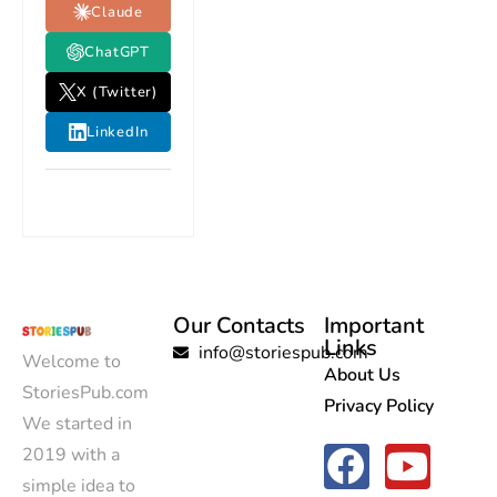
Claude
ChatGPT
X (Twitter)
LinkedIn
Our Contacts
Important
Links
info@storiespub.com
Welcome to
About Us
StoriesPub.com
Privacy Policy
We started in
2019 with a
simple idea to