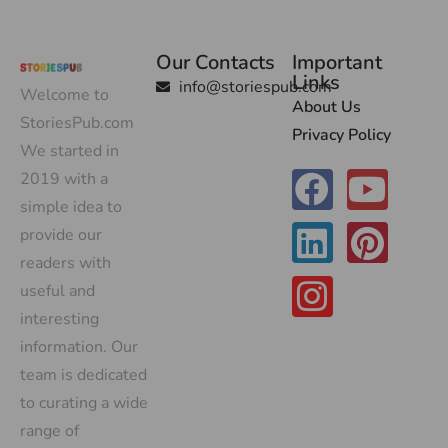
Our Contacts
Important
Links
info@storiespub.com
Welcome to
About Us
StoriesPub.com
Privacy Policy
We started in
2019 with a
simple idea to
provide our
readers with
useful and
interesting
information. Our
team is dedicated
to curating a wide
range of