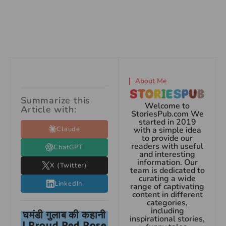
About Me
Summarize this
Welcome to
Article with:
StoriesPub.com We
started in 2019
Claude
with a simple idea
to provide our
readers with useful
ChatGPT
and interesting
information. Our
X (Twitter)
team is dedicated to
curating a wide
LinkedIn
range of captivating
content in different
categories,
including
घमंडी गुलाब की कहानी
inspirational stories,
| Proud Red Rose