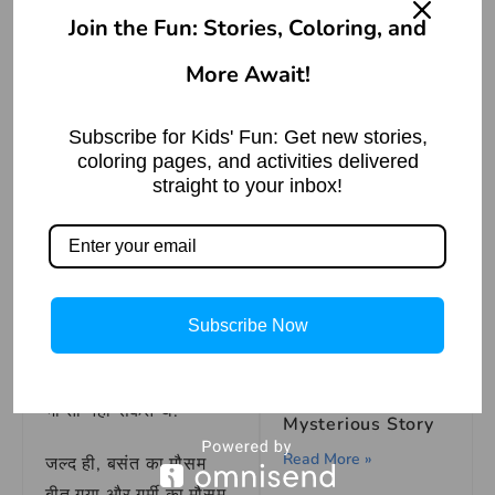
बहुत भयंकर तूफ़ान आता है,
Join the Fun: Stories, Coloring, and
सारे पेड़ बुरी तरह से हिलने
लगते है, वो दोनों कैक्टस
More Await!
गुलाब को कस कर पकड़
लेते है और जब कुछ समय के
Subscribe for Kids' Fun: Get new stories,
कुएँ का न्याय – बीरबल
coloring pages, and activities delivered
बाद तूफ़ान खत्म होता है तो
की बुद्धिमत्ता
straight to your inbox!
वो देखते है की सिर्फ वही
Read More »
गुलाब और दोनों कैक्टस ही
जिन्दा बचे है, और बाकी सारे
पेड़ आंधी की वजह से या तो
टूट गए थे या गिर गए थे. ये
Subscribe Now
देखकर उनको बहुत दुःख
होता है, लेकिन वो कुछ कर
The Strange
Bookstore: A
भी तो नहीं सकते थे.
Mysterious Story
Read More »
जल्द ही, बसंत का मौसम