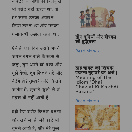
कैक्टस के पौधों को बिलकुल
भी पसंद नहीं करता था. वो
हर समय उनका अपमान
किया करता था और उनका
मज़ाक भी उडाता रहता था.
तीन गुड़ियाँ और बीरबल
की बुद्धिमत्ता
ऐसे ही एक दिन उसने अपने
Read More »
अगल बगल वाले कैक्टस से
कहा, तुम अपने को देखो और
ढाई चावल की खिचड़ी
पकाना मुहावरे का अर्थ |
मुझे देखो, तुम कितने भद्दे और
Meaning of the
बेढंगे हो? तुम्हारे कांटे कितने
Idiom ‘Dhai
Chawal Ki Khichdi
अजीब है, तुम्हारे फूलो से तो
Pakana’
महक भी नहीं आती है.
Read More »
वही मेरा शरीर कितना पतला
और लचीला है, मेरे कांटे भी
तुमसे अच्छे है, और मेरे फूल