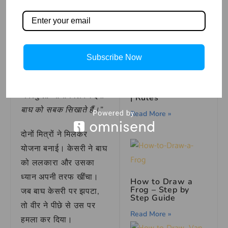
थी।
Read More »
केसरी ने वीर से कहा,
“मित्र, हमें इस अन्याय को
रोकना चाहिए।”
Subscribe Now
Learn How to play
table Foosball
वीर ने तुरंत हामी भरी,
Game as Beginner
“बिल्कुल! आओ मिलकर इस
| Rules
बाघ को सबक सिखाते हैं।”
Read More »
दोनों मित्रों ने मिलकर
योजना बनाई। केसरी ने बाघ
को ललकारा और उसका
ध्यान अपनी तरफ खींचा।
How to Draw a
Frog – Step by
जब बाघ केसरी पर झपटा,
Step Guide
तो वीर ने पीछे से उस पर
Read More »
हमला कर दिया।