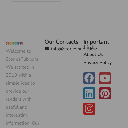
Our Contacts
Important
Links
info@storiespub.com
Welcome to
About Us
StoriesPub.com
Privacy Policy
We started in
2019 with a
simple idea to
provide our
readers with
useful and
interesting
information. Our