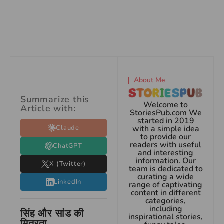
About Me
Summarize this
Welcome to
Article with:
StoriesPub.com We
started in 2019
Claude
with a simple idea
to provide our
readers with useful
ChatGPT
and interesting
information. Our
X (Twitter)
team is dedicated to
curating a wide
LinkedIn
range of captivating
content in different
categories,
including
सिंह और सांड की
inspirational stories,
मित्रता