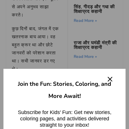
सिंह, गीदड़ और गधा की
से अपने अनुभव साझा
शिक्षाप्रद कहानी
करते।
Read More »
कुछ दिनों बाद, जंगल में एक
खतरनाक बाघ आया। वह
राजा और घमंडी मंत्री की
बहुत क्रूर था और छोटे
शिक्षाप्रद कहानी
जानवरों को परेशान करता
Read More »
था। सभी जानवर डर गए
थे।
राजा का तोता और
एक दिन केसरी और वीर ने
Join the Fun: Stories, Coloring, and
बीरबल की चतुराई
देखा कि वह बाघ कुछ
Read More »
More Await!
खरगोशों के बच्चों को डरा
रहा था।
खरगोश की मां रो
Subscribe for Kids' Fun: Get new stories,
रही थी और अपने बच्चों की
coloring pages, and activities delivered
The Vain Crows
रक्षा के लिए गिड़गिड़ा रही
straight to your inbox!