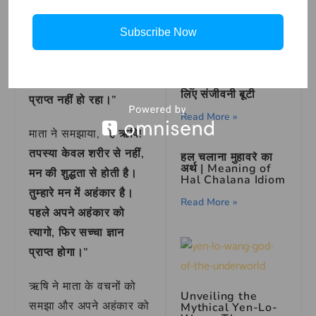
लेकिन उन्हें मोक्ष की प्राप्ति
on the Bed Poem
नहीं हो रही थी। उन्होंने
Read More »
Subscribe Now
सिद्धिदात्री माता
से कहा,
“हे
देवी! मैं वर्षों से तपस्या कर
रहा हूं परंतु मुझे सच्चा ज्ञान
हनुमान जी और लक्ष्मण के
लिए संजीवनी बूटी
प्राप्त नहीं हो रहा।”
Read More »
माता ने समझाया,
“हे ऋषि!
तपस्या केवल शरीर से नहीं,
हल चलाना मुहावरे का
अर्थ | Meaning of
मन की शुद्धता से होती है।
Hal Chalana Idiom
तुम्हारे मन में अहंकार है।
Read More »
पहले अपने अहंकार को
त्यागो, फिर सच्चा ज्ञान
प्राप्त होगा।”
ऋषि ने माता के वचनों को
Unveiling the
समझा और अपने अहंकार को
Mythical Yen-Lo-