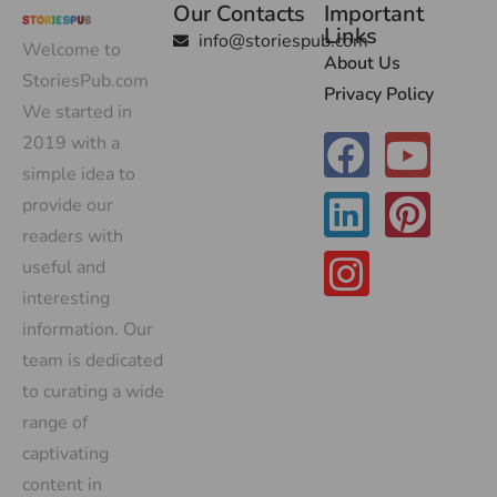
Our Contacts
Important
Links
info@storiespub.com
Welcome to
About Us
StoriesPub.com
Privacy Policy
We started in
2019 with a
simple idea to
provide our
readers with
useful and
interesting
information. Our
team is dedicated
to curating a wide
range of
captivating
content in