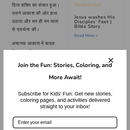
दिव्य शक्ति का संचार हुआ।
उसने आकाश की ओर हाथ
Jesus washes His
उठाया और मन ही मन माता
Disciples’ Feet |
Bible Story
से प्रार्थना की।
Read More »
अचानक आकाश में बादल
घिर आए और मूसलाधार
बारिश होने लगी। पूरे राज्य
Join the Fun: Stories, Coloring, and
How to Draw A
में खुशी की लहर दौड़ गई।
Xbox Controller –
Step by Step
किसान खुशी से नाचने लगे
More Await!
और बच्चे बारिश में खेलने
Read More »
लगे।
Subscribe for Kids' Fun: Get new stories,
coloring pages, and activities delivered
इसी बीच एक तपस्वी ऋषि
straight to your inbox!
भी वहां आए। वे कई वर्षों से
कठोर तपस्या कर रहे थे
Five Little
Monkeys Jumping