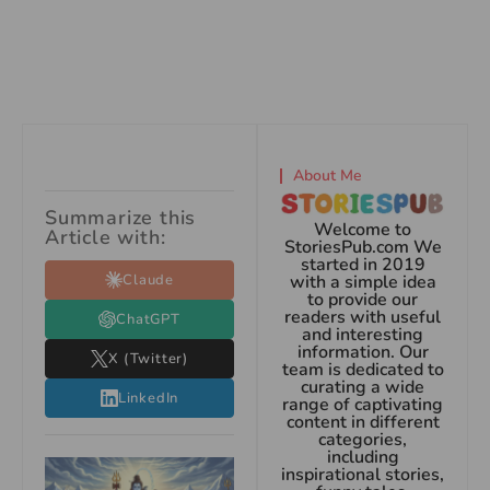
About Me
Summarize this
Welcome to
Article with:
StoriesPub.com We
started in 2019
Claude
with a simple idea
to provide our
readers with useful
ChatGPT
and interesting
information. Our
X (Twitter)
team is dedicated to
curating a wide
LinkedIn
range of captivating
content in different
categories,
including
inspirational stories,