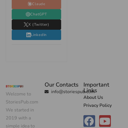
Claude
ChatGPT
X (Twitter)
LinkedIn
Our Contacts
Important
Links
info@storiespub.com
Welcome to
About Us
StoriesPub.com
Privacy Policy
We started in
2019 with a
simple idea to