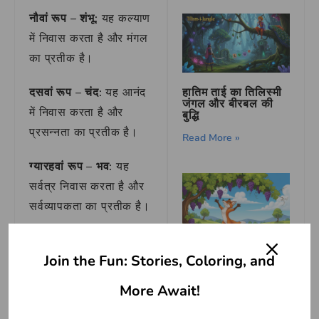
नौवां रूप – शंभू:
यह कल्याण
में निवास करता है और मंगल
का प्रतीक है।
हातिम ताई का तिलिस्मी
दसवां रूप – चंद:
यह आनंद
जंगल और बीरबल की
में निवास करता है और
बुद्धि
प्रसन्नता का प्रतीक है।
Read More »
ग्यारहवां रूप – भव:
यह
सर्वत्र निवास करता है और
सर्वव्यापकता का प्रतीक है।
जब ब्रह्मा जी ने
एकादश
चतुर लोमड़ी और मीठे
Join the Fun: Stories, Coloring, and
रुद्रों की कथा
सुनाई, तो
अंगूर की कहानी
रुद्र अत्यंत प्रसन्न हुआ।
Read More »
More Await!
उसने कहा,
“हे पिता! अब मैं