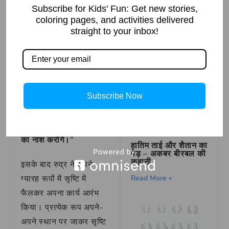
समझ गया कि मैं केवल एक
Subscribe for Kids' Fun: Get new stories,
नहीं, बल्कि ग्यारह रूपों में
coloring pages, and activities delivered
सृष्टि की रक्षा करूंगा।”
straight to your inbox!
अकबर का साला और
बीरबल की चतुराई
ब्रह्मा जी ने आशीर्वाद दिया,
Read More »
“हे रुद्र! तुम सृष्टि के
संहारक और रक्षक दोनों
Subscribe Now
होगे। जब भी धर्म की हानि
होगी, तुम अपने इन ग्यारह
रूपों में प्रकट होकर दुष्टों
का नाश करोगे।”
हातिम ताई और शैतान का
पेड़ – अकबर बीरबल की
कहानी
इसके बाद रुद्र ने अपने
Read More »
ग्यारह रूपों में सृष्टि में
फैलकर अपना कार्य आरंभ
किया। प्रत्येक रूप अपने-
अपने स्थान पर जाकर सृष्टि