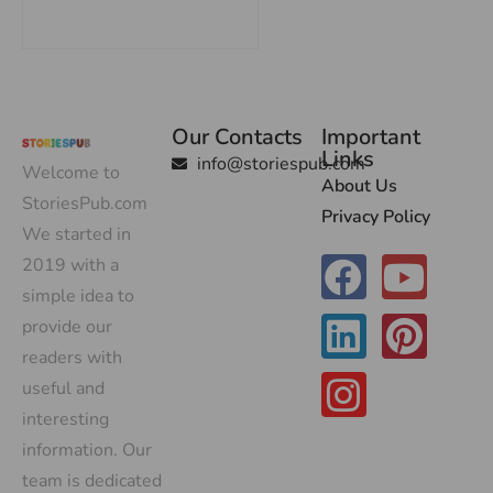
Our Contacts
Important
Links
info@storiespub.com
Welcome to
About Us
StoriesPub.com
Privacy Policy
We started in
2019 with a
simple idea to
provide our
readers with
useful and
interesting
information. Our
team is dedicated