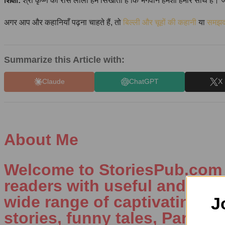
शिक्षा:
श्री कृष्ण की रास लीला हमें सिखाती है कि भगवान हमेशा हमारे साथ हैं। जब
अगर आप और कहानियाँ पढ़ना चाहते हैं, तो
बिल्ली और चूहों की कहानी
या
समझदा
Summarize this Article with:
Claude
ChatGPT
X 
About Me
Welcome to StoriesPub.com W
readers with useful and inte
wide range of captivating con
J
stories, funny tales, Parenti