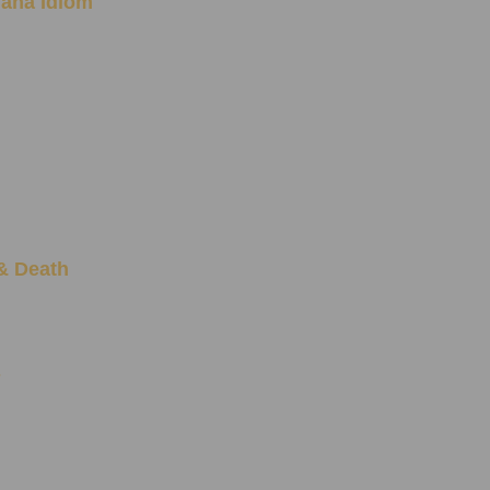
khana Idiom
 & Death
s