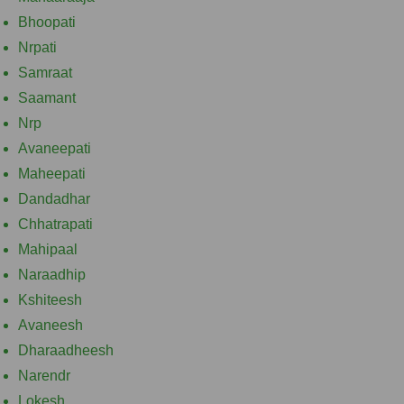
Bhoopati
Nrpati
Samraat
Saamant
Nrp
Avaneepati
Maheepati
Dandadhar
Chhatrapati
Mahipaal
Naraadhip
Kshiteesh
Avaneesh
Dharaadheesh
Narendr
Lokesh