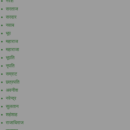
नरेश
सरताज
सरदार
नवाब
भूप
महाराज
महाराजा
भूपति
नृपति
सम्राट
छत्रपति
अवनीश
नरेन्द्र
सुलतान
शहंशाह
राजाधिराज