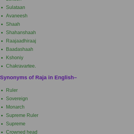
Sulataan
Avaneesh
Shaah
Shahanshaah
Raajaadhiraaj
Baadashaah
Kshoniy
Chakravartee.
Synonyms of Raja
in English
–
Ruler
Sovereign
Monarch
Supreme Ruler
Supreme
Crowned head