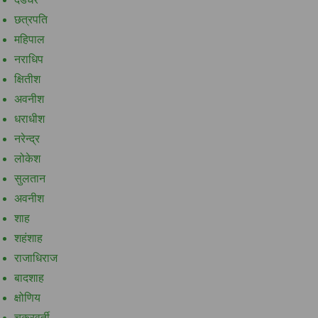
छत्रपति
महिपाल
नराधिप
क्षितीश
अवनीश
धराधीश
नरेन्द्र
लोकेश
सुलतान
अवनीश
शाह
शहंशाह
राजाधिराज
बादशाह
क्षोणिय
चक्रवर्ती