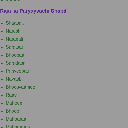
Raja ka Paryayvachi Shabd –
S
haasak
Naresh
Narapati
Sarataaj
Bhoopaal
Saradaar
Prthveepati
Navaab
Bhoosvaamee
Raav
Maheep
Bhoop
Mahaaraaj
Mahaaraaja