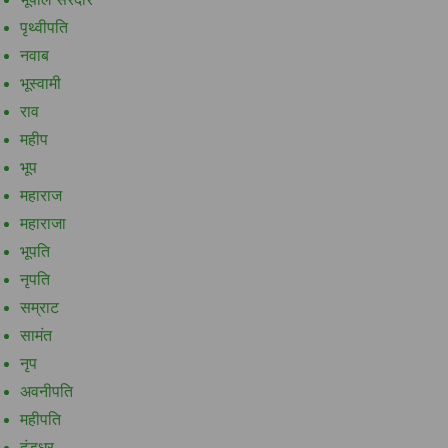
पृथ्वीपति
नवाब
भूस्वामी
राव
महीप
भूप
महाराज
महाराजा
भूपति
नृपति
सम्राट
सामंत
नृप
अवनीपति
महीपति
दंडधर