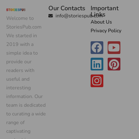
Our Contacts
Important
Links
info@storiespub.com
Welcome to
About Us
StoriesPub.com
Privacy Policy
We started in
2019 with a
simple idea to
provide our
readers with
useful and
interesting
information. Our
team is dedicated
to curating a wide
range of
captivating