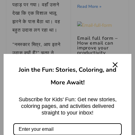
पहाड़ पर गया। वहाँ उसने
Read More »
देखा कि एक विशाल भालू
झरने के पास बैठा था। वह
बहुत उदास लग रहा था।
Email full form –
How email can
“नमस्कार मित्र, आप इतने
improve your
productivity
उदास क्यों हैं?” चतुर ने
विनम्रता से पूछा।
Read More »
Join the Fun: Stories, Coloring, and
भालू ने आश्चर्य से देखा, “तुम
More Await!
डरे नहीं? सभी मुझे राक्षस
बंदर और लकड़हारे की
मित्रता – पंचतंत्र की
कहते हैं।”
कहानी
Subscribe for Kids' Fun: Get new stories,
Read More »
coloring pages, and activities delivered
“मैं आपको राक्षस नहीं, एक
straight to your inbox!
अकेले मित्र के रूप में देखता
छक्के छुड़ाना मुहावरे का
हूँ,” चतुर ने मुस्कराते हुए
अर्थ | Meaning of
Chhakke
कहा।