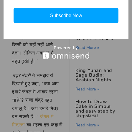
Chhudana Idiom
Read More »
भालू की आँखों में आँसू आ
Subscribe Now
गए। “सच कहूँ तो, मैं
अकेलेपन से परेशान हूँ।
बेगम हज़रत महल: अवध
सभी मुझसे डरते हैं इसलिए मैं
की वीर रानी की गाथा
किसी को यहाँ नहीं आने
Read More »
देता। लेकिन अंदर से मैं
बहुत दुखी हूँ।”
King Yunan and
Sage Budin:
चतुर मंत्री
ने समझदारी
Arabian Nights
दिखाते हुए कहा, “क्या आप
Read More »
हमारे जंगल में आकर रहना
चाहेंगे?
राजा चंद्र
बहुत
How to Draw
Cake in Simple
दयालु हैं। आप हमारे मित्र
and easy step by
steps￼￼
बन सकते हैं।”
जंगल में
मित्रता
का महत्व इस कहानी
Read More »