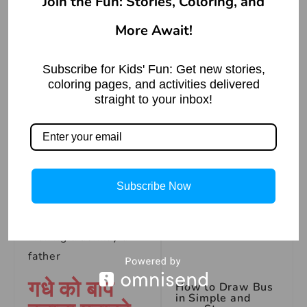
Join the Fun: Stories, Coloring, and
responsibility
without merit
More Await!
दूधवाला और उसकी
To disregard
पत्नी की कहानी –
someone’s
लालच का फल
Subscribe for Kids' Fun: Get new stories,
inability
coloring pages, and activities delivered
Read More »
straight to your inbox!
गधे को बाप
बनाना
Idioms
Meaning in
How to Draw a
Subscribe Now
Satoru Gojo –
English
Step-by-Step
Guide
Read More »
Making a donkey a
father
गधे को बाप
How to Draw Bus
in Simple and