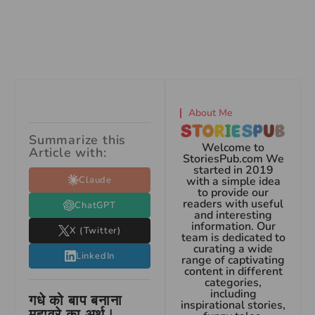
About Me
Summarize this
Welcome to
Article with:
StoriesPub.com We
started in 2019
Claude
with a simple idea
to provide our
readers with useful
ChatGPT
and interesting
information. Our
X (Twitter)
team is dedicated to
curating a wide
LinkedIn
range of captivating
content in different
categories,
including
गधे को बाप बनाना
inspirational stories,
मुहावरे का अर्थ |