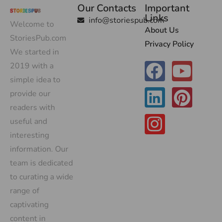
Our Contacts
Important
Links
info@storiespub.com
Welcome to
About Us
StoriesPub.com
Privacy Policy
We started in
2019 with a
simple idea to
provide our
readers with
useful and
interesting
information. Our
team is dedicated
to curating a wide
range of
captivating
content in