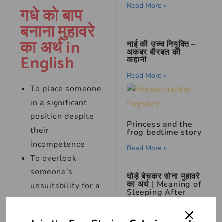
Read More »
गधे को बाप
बनाना मुहावरे
का अर्थ in
नाई की उच्च नियुक्ति –
अकबर बीरबल की
English
कहानी
Read More »
To place someone
in a significant
position despite
Princess and the
their
frog bedtime story
incompetence
Read More »
To overlook
someone’s
घोड़े बेचकर सोना मुहावरे
का अर्थ | Meaning of
unsuitability for a
Sleeping After
task
Selling Horses
To assign
Read More »