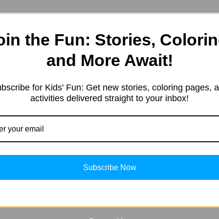
oin the Fun: Stories, Colorin
tarted in 2019 with a simple ide
and More Await!
ion. Our team is dedicated to cur
categories, including inspirationa
bscribe for Kids' Fun: Get new stories, coloring pages, 
ational AI content, Tech content
activities delivered straight to your inbox!
Subscribe Now