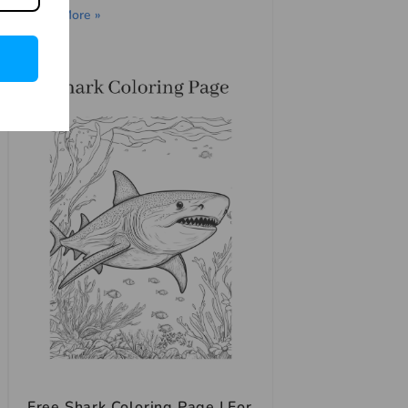
Read More »
Free Shark Coloring Page | For