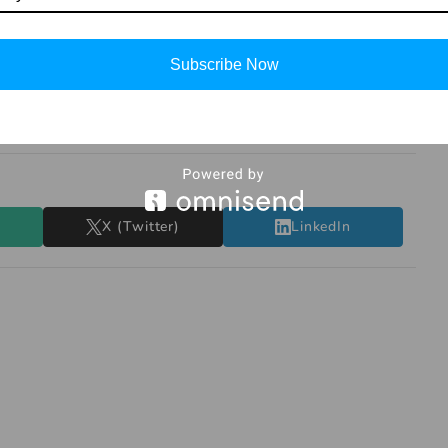
ह खाली हाथ घर लौटा।
ी और सच्चाई हमेशा फल देती है। लालच और झूठ का परिणाम हमेशा
Subscribe Now
ै, भगवान उसकी मदद करते हैं। रामू की तरह हमें भी हमेशा सच बोलना
X (Twitter)
LinkedIn