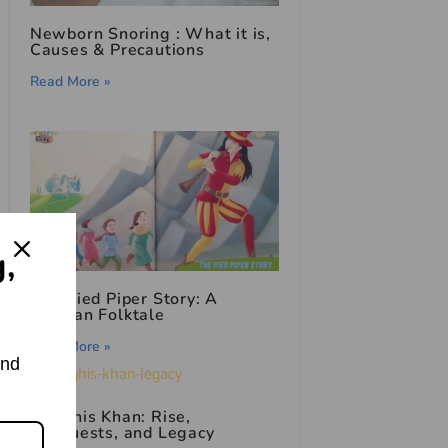
Newborn Snoring : What it is,
Causes & Precautions
Read More »
g,
The Pied Piper Story: A
German Folktale
Read More »
and
Genghis Khan: Rise,
Conquests, and Legacy