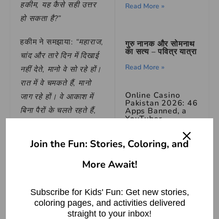
हकीम, यह कैसे सही उत्तर
Read More »
हो सकता है?”
हकीम ने समझाया:
“महाराज,
गुरु नानक और सोमनाथ
का सत्य – पवित्र यात्रा
चांद और तारे दिन में दिखाई
Read More »
नहीं देते, मानो वे सो रहे हों।
रात में वे चमकते हैं, मानो
Online Casino
जाग रहे हों। वे आकाश में
Pakistan 2026: 46
बिना पैरों के चलते रहते हैं,
Apps Banned, a
YouTuber
और बिना आंखों के पूरी
Arrested, and
What Still Works
दुनिया को देखते रहते हैं।”
Join the Fun: Stories, Coloring, and
Read More »
राजा खुशी से झूम उठा।
More Await!
उसने तुरंत राजा जफ़र को
उत्तर भेज दिया। जब राजा
Subscribe for Kids' Fun: Get new stories,
जफ़र को उत्तर मिला, तो वह
coloring pages, and activities delivered
straight to your inbox!
John
बहुत प्रभावित हुआ। उसने