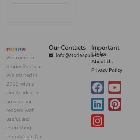
Our Contacts
Important
Links
info@storiespub.com
Welcome to
About Us
StoriesPub.com
Privacy Policy
We started in
2019 with a
simple idea to
provide our
readers with
useful and
interesting
information. Our