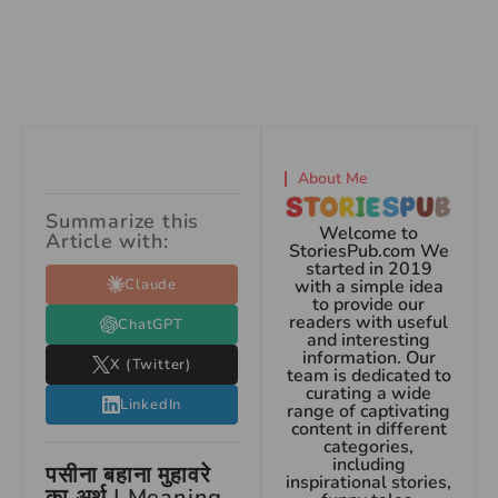
About Me
Summarize this
Welcome to
Article with:
StoriesPub.com We
started in 2019
Claude
with a simple idea
to provide our
readers with useful
ChatGPT
and interesting
information. Our
X (Twitter)
team is dedicated to
curating a wide
LinkedIn
range of captivating
content in different
categories,
including
पसीना बहाना मुहावरे
inspirational stories,
का अर्थ | Meaning