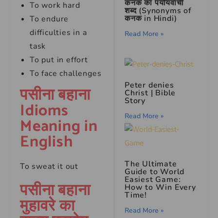
कनक का पर्यायवाची
To work hard
शब्द (Synonyms of
कनक in Hindi)
To endure
difficulties in a
Read More »
task
To put in effort
To face challenges
Peter denies
पसीना बहाना
Christ | Bible
Story
Idioms
Read More »
Meaning in
English
The Ultimate
To sweat it out
Guide to World
Easiest Game:
पसीना बहाना
How to Win Every
Time!
मुहावरे का
Read More »