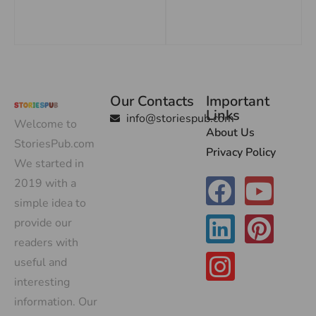
Our Contacts
Important
Links
info@storiespub.com
Welcome to
About Us
StoriesPub.com
Privacy Policy
We started in
2019 with a
simple idea to
provide our
readers with
useful and
interesting
information. Our