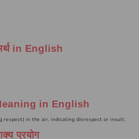
 अर्थ in English
 Meaning in English
espect) in the air, indicating disrespect or insult.
ाक्य प्रयोग