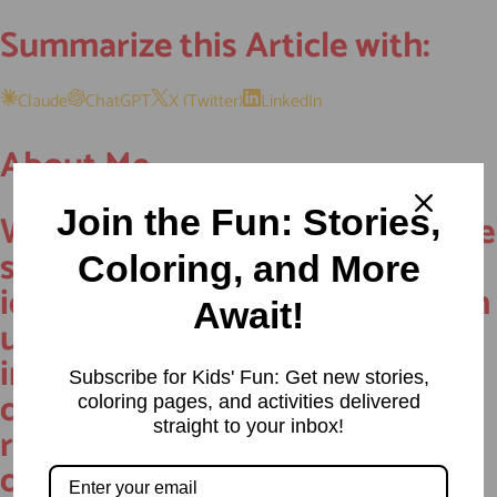
Summarize this Article with:
Claude
ChatGPT
X (Twitter)
LinkedIn
About Me
Join the Fun: Stories,
Welcome to StoriesPub.com We
started in 2019 with a simple
Coloring, and More
idea to provide our readers with
Await!
useful and interesting
information. Our team is
Subscribe for Kids' Fun: Get new stories,
dedicated to curating a wide
coloring pages, and activities delivered
straight to your inbox!
range of captivating content in
different categories, including