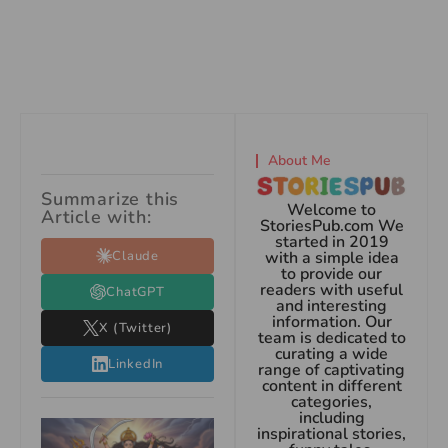
About Me
Summarize this
Welcome to
Article with:
StoriesPub.com We
started in 2019
Claude
with a simple idea
to provide our
readers with useful
ChatGPT
and interesting
information. Our
X (Twitter)
team is dedicated to
curating a wide
LinkedIn
range of captivating
content in different
categories,
including
inspirational stories,