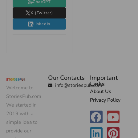
ChatGPT
X (Twitter)
LinkedIn
Our Contacts
Important
Links
info@storiespub.com
Welcome to
About Us
StoriesPub.com
Privacy Policy
We started in
2019 with a
simple idea to
provide our