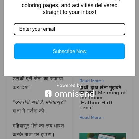
सवार होकर युद्धभूमि में
step by step guide
coloring pages, and activities delivered
for kids
पहुंचीं। उनका तेजस्वी रूप
straight to your inbox!
Read More »
देखकर महिषासुर के सैनिक
डर गए।
महिषासुर ने अपनी विशाल
Subscribe Now
सेना के साथ माता पर
Clever Jester
आक्रमण किया। लेकिन
Outwitted the
माता कात्यायनी ने अकेले ही
King
उसकी पूरी सेना का सफाया
Read More »
कर दिया।
हाथों-हाथ लेना मुहावरे
का अर्थ | Meaning of
the Idiom
“अब तेरी बारी है, महिषासुर!”
‘Hathon-Hath
Lena’
माता ने गर्जना की.
Read More »
महिषासुर भैंसे का रूप धारण
करके माता पर झपटा।