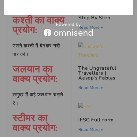
रोमांचक रहता है।
How To Draw
Yagami Light |
कश्ती का वाक्य
Step By Step
प्रयोग:
Read More »
उसने कश्ती में बैठकर नदी
पार की।
जलयान का
The Ungrateful
Travellers |
वाक्य प्रयोग:
Aesop’s Fables
Read More »
समुद्र में कई जलयान चलते
हैं।
स्टीमर का
IFSC Full form
वाक्य प्रयोग:
Read More »