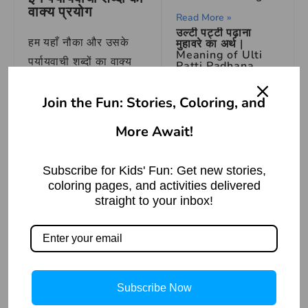
वाक्य प्रयोग
Read More »
उल्टी पट्टी पढ़ाना
हम यहाँ नौका और उसके
मुहावरे का अर्थ |
Meaning of Ulti
पर्यायवाची शब्दों का वाक्य
Patti Padhana
Idiom
प्रयोग उदाहरण के साथ
Read More »
समझाएंगे:
Join the Fun: Stories, Coloring, and
नौका का वाक्य
More Await!
प्रयोग:
Subscribe for Kids' Fun: Get new stories,
coloring pages, and activities delivered
The Greedy Wolf
गाँव के बच्चे अपने नए नौका
straight to your inbox!
and the Crane
में खेल रहे थे।
Story For Kids
नाव का वाक्य
Read More »
प्रयोग:
Subscribe Now
नाव की सवारी करना हमेशा