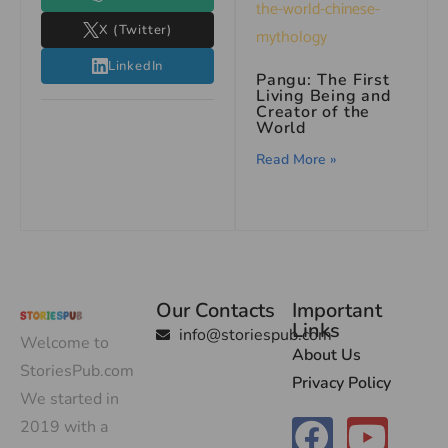
X (Twitter)
LinkedIn
Pangu: The First
Living Being and
Creator of the
World
Read More »
Our Contacts
Important
Links
info@storiespub.com
Welcome to
About Us
StoriesPub.com
Privacy Policy
We started in
2019 with a