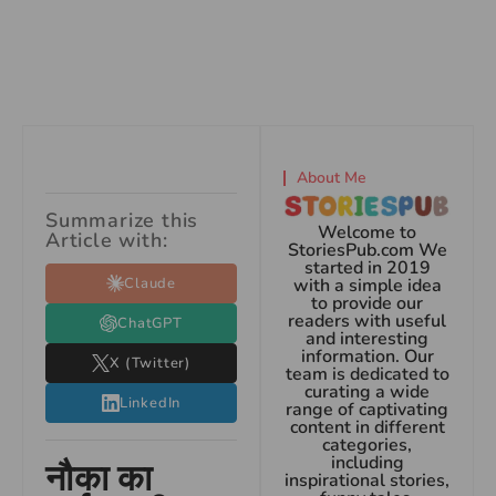
About Me
Summarize this
Welcome to
Article with:
StoriesPub.com We
started in 2019
Claude
with a simple idea
to provide our
readers with useful
ChatGPT
and interesting
information. Our
X (Twitter)
team is dedicated to
curating a wide
LinkedIn
range of captivating
content in different
categories,
including
नौका का
inspirational stories,