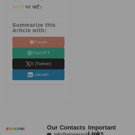
कहानी
पर जाएँ।
Summarize this
Article with:
Claude
ChatGPT
X (Twitter)
LinkedIn
Our Contacts
Important
Links
info@storiespub.com