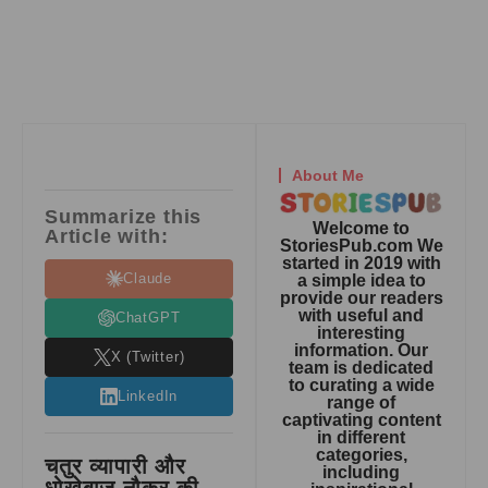
About Me
Summarize this
Welcome to
Article with:
StoriesPub.com We
started in 2019 with
Claude
a simple idea to
provide our readers
with useful and
ChatGPT
interesting
information. Our
X (Twitter)
team is dedicated
to curating a wide
LinkedIn
range of
captivating content
in different
categories,
चतुर व्यापारी और
including