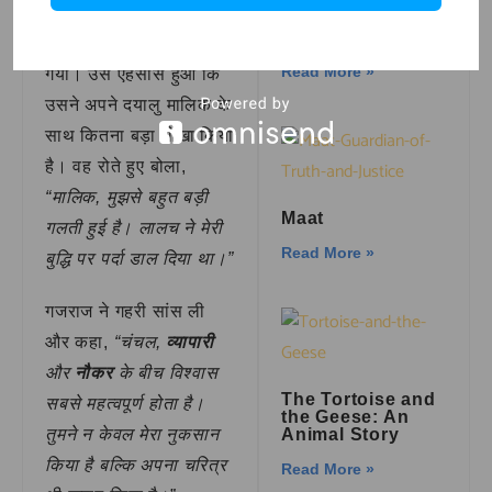
Girlfriends,
Businesses, &
More
चंचल का सिर शर्म से झुक
Read More »
गया। उसे एहसास हुआ कि
उसने अपने दयालु मालिक के
साथ कितना बड़ा धोखा किया
है। वह रोते हुए बोला,
“मालिक, मुझसे बहुत बड़ी
Maat
गलती हुई है। लालच ने मेरी
Read More »
बुद्धि पर पर्दा डाल दिया था।”
गजराज ने गहरी सांस ली
और कहा,
“चंचल,
व्यापारी
और
नौकर
के बीच विश्वास
The Tortoise and
सबसे महत्वपूर्ण होता है।
the Geese: An
तुमने न केवल मेरा नुकसान
Animal Story
किया है बल्कि अपना चरित्र
Read More »