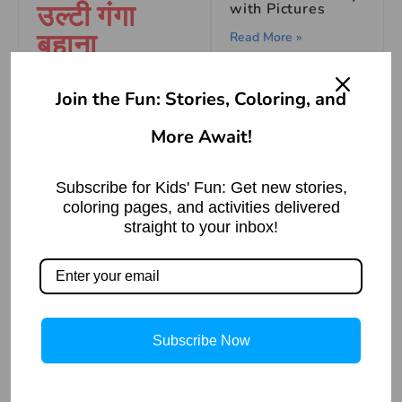
उल्टी गंगा
with Pictures
बहाना
Read More »
Idioms
Meaning in
Join the Fun: Stories, Coloring, and
English
Top Cat and the
More Await!
Rat Stories
Read More »
Reverse the flow of
Subscribe for Kids' Fun: Get new stories,
the Ganges
coloring pages, and activities delivered
राजा और चार मंत्री –
straight to your inbox!
उल्टी गंगा
बुद्धिमत्ता की कहानी
बहाना मुहावरे
Read More »
का वाक्य
प्रयोग
Subscribe Now
The Biggest Fool
and the Cleverest
वाक्य प्रयोग – जब उसने
Wit | Tenali