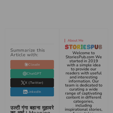
About Me
Summarize this
Welcome to
Article with:
StoriesPub.com We
started in 2019
Claude
with a simple idea
to provide our
readers with useful
ChatGPT
and interesting
information. Our
X (Twitter)
team is dedicated to
curating a wide
LinkedIn
range of captivating
content in different
categories,
including
उल्टी गंगा बहाना मुहावरे
inspirational stories,
का अर्थ | Meaning