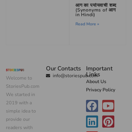
आग का पर्यायवाची शब्द
(Synonyms of आग
in Hindi)
Read More »
Our Contacts
Important
Links
info@storiespub.com
Welcome to
About Us
StoriesPub.com
Privacy Policy
We started in
2019 with a
simple idea to
provide our
readers with