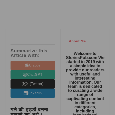
About Me
Summarize this
Welcome to
Article with:
StoriesPub.com We
started in 2019 with
Claude
a simple idea to
provide our readers
with useful and
ChatGPT
interesting
information. Our
X (Twitter)
team is dedicated
to curating a wide
LinkedIn
range of
captivating content
in different
categories,
गले की हड्डी बनना
including
मुहावरे का अर्थ |