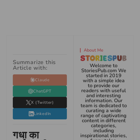
About Me
Summarize this
Welcome to
Article with:
StoriesPub.com We
started in 2019
Claude
with a simple idea
to provide our
readers with useful
ChatGPT
and interesting
information. Our
X (Twitter)
team is dedicated to
curating a wide
LinkedIn
range of captivating
content in different
categories,
including
गधा का
inspirational stories,