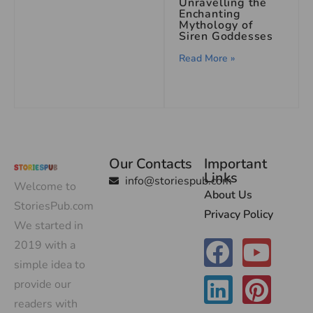
Unravelling the
Enchanting
Mythology of
Siren Goddesses
Read More »
Our Contacts
Important
Links
info@storiespub.com
Welcome to
About Us
StoriesPub.com
Privacy Policy
We started in
2019 with a
simple idea to
provide our
readers with