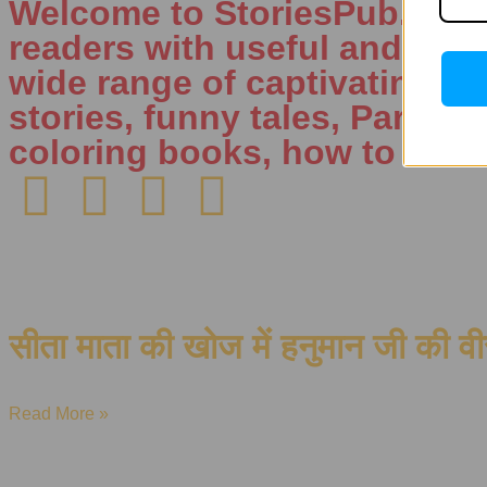
Welcome to StoriesPub.com W
readers with useful and inte
wide range of captivating con
stories, funny tales, Parenti
coloring books, how to draw
सीता माता की खोज में हनुमान जी की वी
Read More »