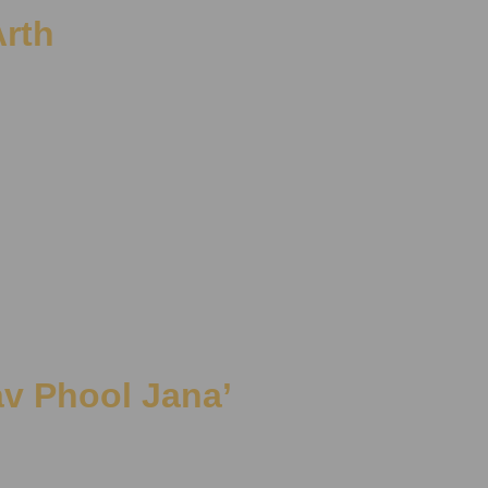
Arth
Paav Phool Jana’