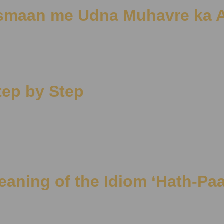
थ | Aasmaan me Udna Muhavre ka 
tep by Step
्थ | Meaning of the Idiom ‘Hath-