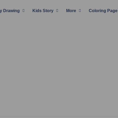
y Drawing
Kids Story
More
Coloring Page