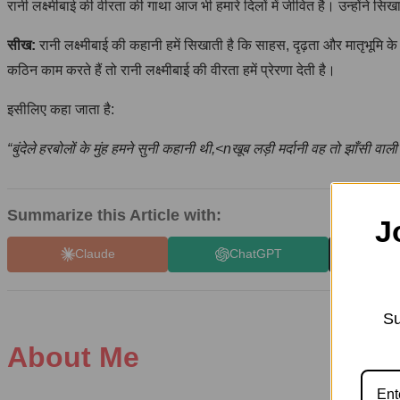
रानी लक्ष्मीबाई की वीरता की गाथा आज भी हमारे दिलों में जीवित है। उन्होंने स
सीख:
रानी लक्ष्मीबाई की कहानी हमें सिखाती है कि साहस, दृढ़ता और मातृभूमि
कठिन काम करते हैं तो रानी लक्ष्मीबाई की वीरता हमें प्रेरणा देती है।
इसीलिए कहा जाता है:
“बुंदेले हरबोलों के मुंह हमने सुनी कहानी थी,<nखूब लड़ी मर्दानी वह तो झाँसी वाल
Summarize this Article with:
J
Claude
ChatGPT
X 
Su
About Me