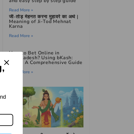
and easy step by step guide
Read More »
जी-तोड़ मेहनत करना मुहावरे का अर्थ |
Meaning of Ji-Tod Mehnat
Karna
Read More »
How to Bet Online in
Bangladesh? Using bKash:
2026: A Comprehensive Guide
g,
Read More »
and