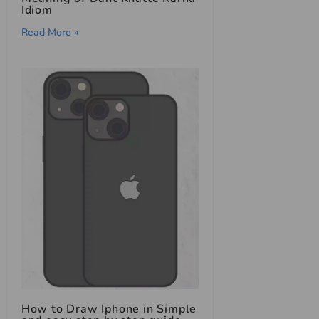
Idiom
Read More »
How to Draw Iphone in Simple