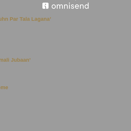
 ‘Muhn Par Tala Lagana’
khmali Jubaan’
ome