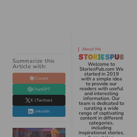
About Me
Summarize this
Welcome to
Article with:
StoriesPub.com We
started in 2019
Claude
with a simple idea
to provide our
readers with useful
ChatGPT
and interesting
information. Our
X (Twitter)
team is dedicated to
curating a wide
LinkedIn
range of captivating
content in different
categories,
including
inspirational stories,