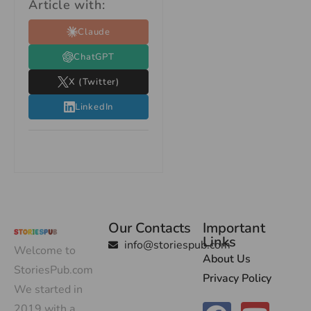
Article with:
Claude
ChatGPT
X (Twitter)
LinkedIn
Our Contacts
Important
Links
info@storiespub.com
Welcome to
About Us
StoriesPub.com
Privacy Policy
We started in
2019 with a