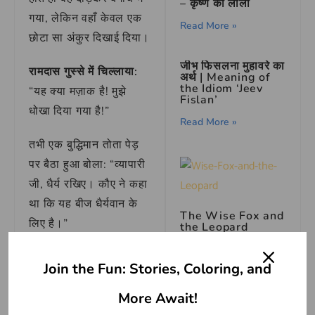
– कृष्ण की लीला
गया, लेकिन वहाँ केवल एक
Read More »
छोटा सा अंकुर दिखाई दिया।
जीभ फिसलना मुहावरे का
रामदास गुस्से में चिल्लाया:
अर्थ | Meaning of
the Idiom ‘Jeev
“यह क्या मज़ाक है! मुझे
Fislan’
धोखा दिया गया है!”
Read More »
तभी एक बुद्धिमान तोता पेड़
पर बैठा हुआ बोला: “व्यापारी
जी, धैर्य रखिए। कौए ने कहा
था कि यह बीज धैर्यवान के
The Wise Fox and
लिए है।”
the Leopard
Read More »
लेकिन रामदास का धैर्य जवाब
Join the Fun: Stories, Coloring, and
दे गया। वह रोज़ अंकुर को
More Await!
खोदकर देखता कि कहीं नीचे