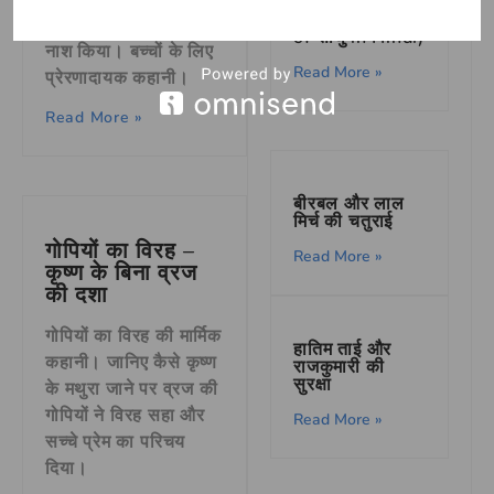
साधु का पर्यायवाची
शब्द (Synonyms
धनुष तोड़ा और अधर्म का
of साधु in Hindi)
नाश किया। बच्चों के लिए
Read More »
प्रेरणादायक कहानी।
Read More »
बीरबल और लाल
मिर्च की चतुराई
गोपियों का विरह –
Read More »
कृष्ण के बिना व्रज
की दशा
गोपियों का विरह की मार्मिक
हातिम ताई और
कहानी। जानिए कैसे कृष्ण
राजकुमारी की
सुरक्षा
के मथुरा जाने पर व्रज की
गोपियों ने विरह सहा और
Read More »
सच्चे प्रेम का परिचय
दिया।