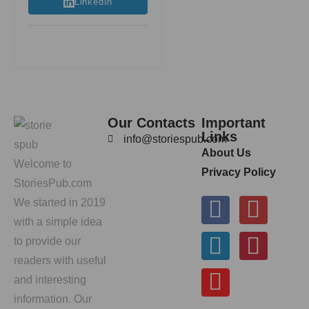
LinkedIn
Our Contacts
Important
Links
info@storiespub.com
About Us
Welcome to
Privacy Policy
StoriesPub.com
We started in 2019
with a simple idea
to provide our
readers with useful
and interesting
information. Our