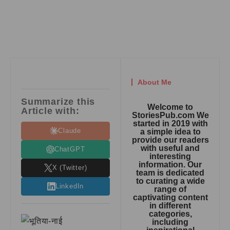
About Me
Summarize this
Welcome to
Article with:
StoriesPub.com We
started in 2019 with
Claude
a simple idea to
provide our readers
with useful and
ChatGPT
interesting
information. Our
X (Twitter)
team is dedicated
to curating a wide
LinkedIn
range of
captivating content
in different
categories,
including