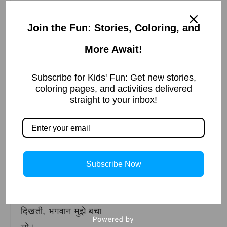
मोनू: अरे मंगू, तुम कब
आए और बिना मुझसे कहे
Join the Fun: Stories, Coloring, and
बाल काटने लगे, मुझे एक
More Await!
आईना दिखा दो, मुझे
देखने दो कि तुम कैसे बाल
Subscribe for Kids' Fun: Get new stories,
काट रहे हो।
coloring pages, and activities delivered
straight to your inbox!
मंगू दर्पण देता है। मोनू ने
देखा कि मंगू का चेहरा उस
दर्पण में नहीं दिख रहा था,
केवल पेड़ दिखाई दे रहे
Subscribe Now
थे।
मोनू: भूतों की शक्ल नहीं
दिखती, भगवान मुझे बचा