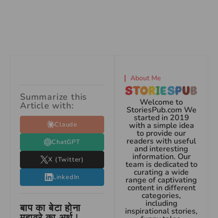
About Me
Summarize this
Welcome to
Article with:
StoriesPub.com We
started in 2019
Claude
with a simple idea
to provide our
readers with useful
ChatGPT
and interesting
information. Our
X (Twitter)
team is dedicated to
curating a wide
LinkedIn
range of captivating
content in different
categories,
including
बाप का बेटा होना
inspirational stories,
मुहावरे का अर्थ |