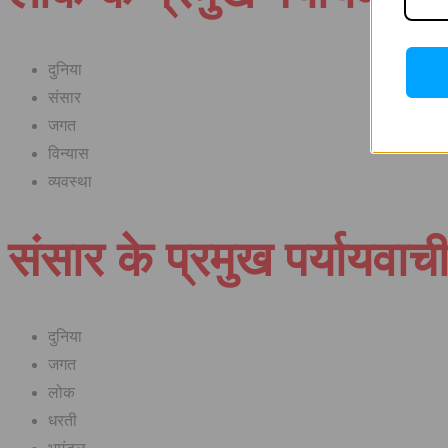
दुनिया
संसार
जगत
विन्यास
व्यवस्था
संसार के प्रमुख पर्यायवाच
दुनिया
जगत
लोक
धरती