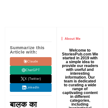
About Me
Summarize this
Welcome to
Article with:
StoriesPub.com We
started in 2019 with
Claude
a simple idea to
provide our readers
with useful and
ChatGPT
interesting
information. Our
X (Twitter)
team is dedicated
to curating a wide
LinkedIn
range of
captivating content
in different
categories,
बालक का
including