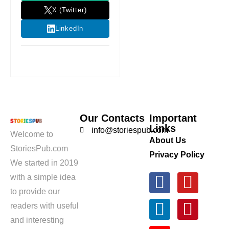
X (Twitter)
LinkedIn
Our Contacts
Important
Links
info@storiespub.com
Welcome to
About Us
StoriesPub.com
Privacy Policy
We started in 2019
with a simple idea
to provide our
readers with useful
and interesting