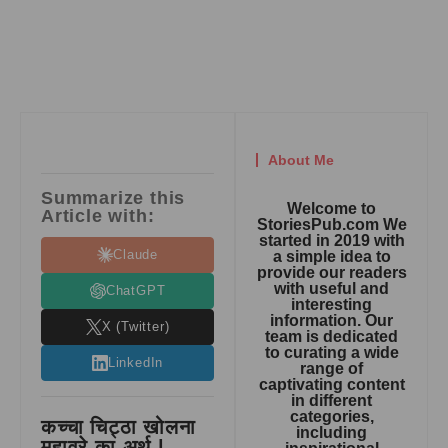
About Me
Summarize this
Welcome to
Article with:
StoriesPub.com We
started in 2019 with
Claude
a simple idea to
provide our readers
with useful and
ChatGPT
interesting
information. Our
X (Twitter)
team is dedicated
to curating a wide
LinkedIn
range of
captivating content
in different
categories,
कच्चा चिट्ठा खोलना
including
मुहावरे का अर्थ |