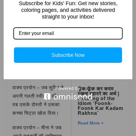
in English
Subscribe for Kids' Fun: Get new stories,
coloring pages, and activities delivered
राव तुला राम: हरियाणा
straight to your inbox!
के वीर योद्धा की गाथा
To reveal personal
secrets
Read More »
कच्चा चिट्ठा
खोलना मुहावरे
How to Draw A
Subscribe Now
Pumpkin – Step
का वाक्य
by Step Guide
प्रयोग
Read More »
वाक्य प्रयोग – जब सुमित ने
फूँक-फूँक कर कदम
रखना मुहावरे का अर्थ |
अपनी गलती स्वीकार की,
Meaning of the
Idiom ‘Foonk-
तब उसके दोस्तों ने उसका
Foonk Kar Kadam
कच्चा चिट्ठा खोल दिया।
Rakhna’
Read More »
वाक्य प्रयोग – मीना ने जब