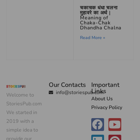
चकाचक धंधा चलना
मुहावरे का अर्थ |
Meaning of
Chaka-Chak
Dhandha Chalna
Read More »
Our Contacts
Important
Links
info@storiespub.com
Welcome to
About Us
StoriesPub.com
Privacy Policy
We started in
2019 with a
simple idea to
provide our