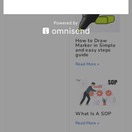
How to Draw
Marker in Simple
and easy steps
guide
Read More »
What Is A SOP
Read More »