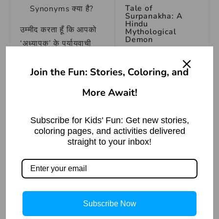
Tale of
Synonyms क्या है?
Surpanakha: A
Hindu
उम्मीद करता हूँ कि आपको
Mythological
Demon
‘अध्यापक’ के पर्यायवाची
Read More »
शब्द और उनके उपयोग के
Join the Fun: Stories, Coloring, and
बारे में अच्छी जानकारी मिल
गई होगी।
More Await!
Summarize this
Subscribe for Kids' Fun: Get new stories,
Article with:
coloring pages, and activities delivered
बाल गंगाधर तिलक:
स्वराज्य के महान योद्धा
straight to your inbox!
Claude
Read More »
ChatGPT
X (Twitter)
LinkedIn
Subscribe Now