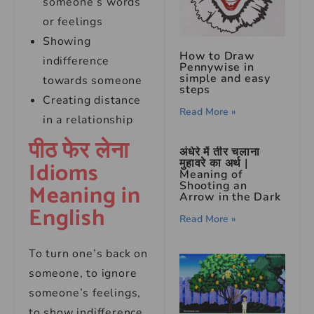
someone’s words
or feelings
Showing
How to Draw
indifference
Pennywise in
simple and easy
towards someone
steps
Creating distance
Read More »
in a relationship
पीठ फेर लेना
अंधेरे में तीर चलाना
मुहावरे का अर्थ |
Idioms
Meaning of
Shooting an
Meaning in
Arrow in the Dark
English
Read More »
To turn one’s back on
someone, to ignore
someone’s feelings,
to show indifference,