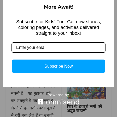
पीठ फेर ली है, जिससे सभी
More Await!
चिंतित हैं।
Subscribe for Kids' Fun: Get new stories,
वाक्य प्रयोग – जब उसके
coloring pages, and activities delivered
दोस्तों ने उसे धोखा दिया, तो
straight to your inbox!
उसने भी उन सभी के प्रति
How to Draw Fire
पीठ फेर ली।
Truck in Simple
and easy Steps
निष्कर्ष
Guide
Read More »
Subscribe Now
‘पीठ फेर लेना’ एक महत्वपूर्ण
मुहावरा है, जिसका प्रयोग
हम अपने दैनिक जीवन में कर
सकते हैं। यह मुहावरा हमें
यह समझने में मदद करता है
शिव के हजारों रूपों की
कि कैसे हम कभी-कभी दूसरों
अद्भुत कहानी
से दूरी बना लेते हैं या उनकी