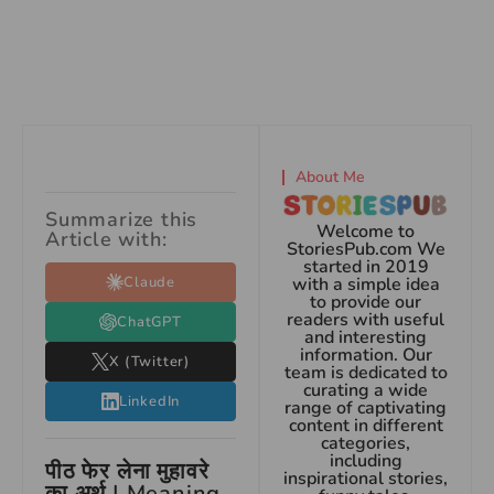
About Me
Summarize this
Welcome to
Article with:
StoriesPub.com We
started in 2019
Claude
with a simple idea
to provide our
readers with useful
ChatGPT
and interesting
information. Our
X (Twitter)
team is dedicated to
curating a wide
LinkedIn
range of captivating
content in different
categories,
including
पीठ फेर लेना मुहावरे
inspirational stories,
का अर्थ | Meaning