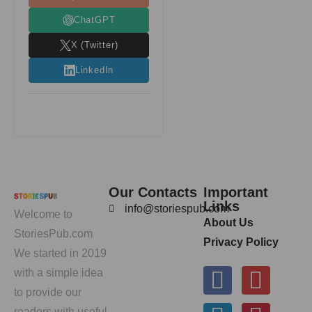
ChatGPT
X (Twitter)
LinkedIn
Our Contacts
Important
Links
info@storiespub.com
Welcome to
About Us
StoriesPub.com
Privacy Policy
We started in 2019
with a simple idea
to provide our
readers with useful