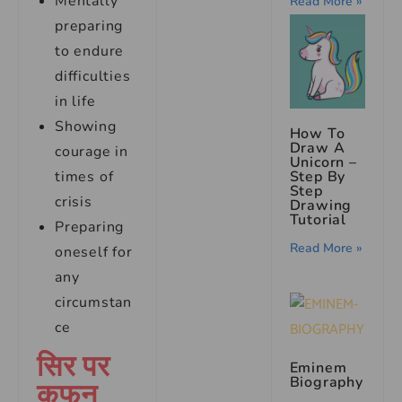
Mentally
Read More »
preparing
to endure
difficulties
in life
Showing
How To
Draw A
courage in
Unicorn –
times of
Step By
Step
crisis
Drawing
Tutorial
Preparing
Read More »
oneself for
any
circumstan
ce
सिर पर
Eminem
Biography
कफन