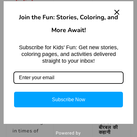
बाँधना
Read More »
Idioms
Join the Fun: Stories, Coloring, and
Meanin
More Await!
g in
Jesus
English
Spreads
Subscribe for Kids' Fun: Get new stories,
God’s
coloring pages, and activities delivered
Word |
Bible
straight to your inbox!
To face a
Story
serious
Read More »
situation, to
be mentally
prepared to
Subscribe Now
endure
संपत्ति का
hardships, to
बंटवारा –
show courage
अकबर
बीरबल की
in times of
कहानी