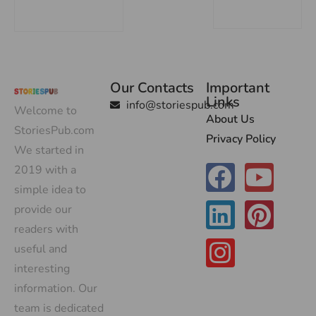
Our Contacts
Important
Links
info@storiespub.com
Welcome to
About Us
StoriesPub.com
Privacy Policy
We started in
2019 with a
simple idea to
provide our
readers with
useful and
interesting
information. Our
team is dedicated