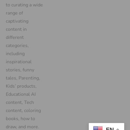
to curating a wide
range of
captivating
content in
different
categories,
including
inspirational
stories, funny
tales, Parenting,
Kids’ products,
Educational AI
content, Tech
content, coloring
books, how to
draw, and more.
EN