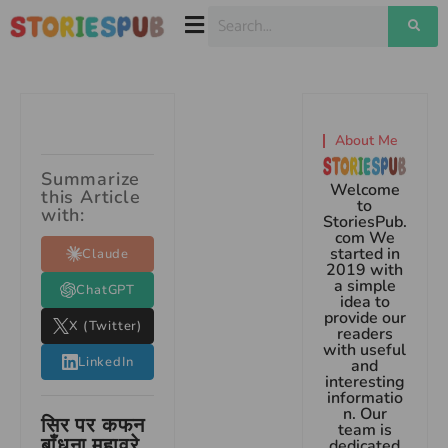
About Me
Summarize
Welcome
this Article
to
with:
StoriesPub.
com We
started in
Claude
2019 with
a simple
ChatGPT
idea to
provide our
X (Twitter)
readers
with useful
LinkedIn
and
interesting
informatio
n. Our
सिर पर कफन
team is
बाँधना मुहावरे
dedicated