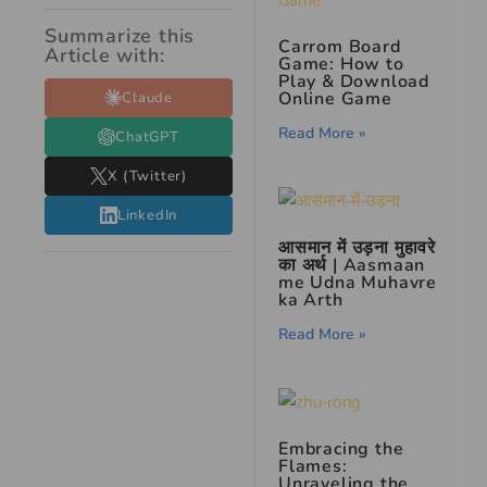
Summarize this
Carrom Board
Article with:
Game: How to
Play & Download
Online Game
Claude
Read More »
ChatGPT
X (Twitter)
LinkedIn
आसमान में उड़ना मुहावरे
का अर्थ | Aasmaan
me Udna Muhavre
ka Arth
Read More »
Embracing the
Flames:
Unraveling the