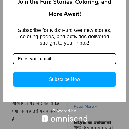
Join the Fun: Stories, Coloring, and
आँखें मिलाना
मुहावरे का
More Await!
बीरबल और खाने के बाद
लेटने की समस्या
वाक्य प्रयोग
Subscribe for Kids' Fun: Get new stories,
Read More »
coloring pages, and activities delivered
वाक्य प्रयोग – जब वह उसे
straight to your inbox!
पहली बार मिला, तब उनकी
आँखें मिल गईं और दोनों के
What Is EMI
बीच एक अनकही समझ बन
Read More »
गई।
Subscribe Now
वाक्य प्रयोग – पार्टी में जब
शेर और चूहा की मित्रता
उसने उसे देखा, तो उनकी
– पंचतंत्र की कहानी
आँखें मिल गईं और वह समझ
Read More »
गया कि वह उसे पसंद करती
है।
चिड़िया का पर्यायवाची
शब्द (Synonyms of