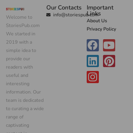
Our Contacts
Important
Links
info@storiespub.com
Welcome to
About Us
StoriesPub.com
Privacy Policy
We started in
2019 with a
simple idea to
provide our
readers with
useful and
interesting
information. Our
team is dedicated
to curating a wide
range of
captivating