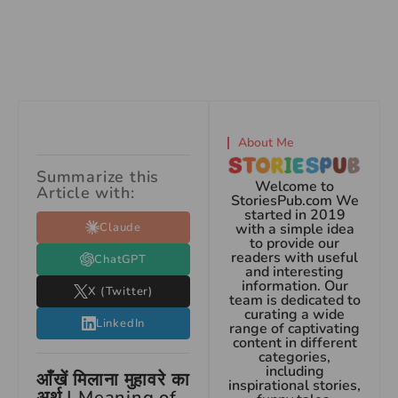
About Me
Summarize this
Welcome to
Article with:
StoriesPub.com We
started in 2019
Claude
with a simple idea
to provide our
readers with useful
ChatGPT
and interesting
information. Our
X (Twitter)
team is dedicated to
curating a wide
LinkedIn
range of captivating
content in different
categories,
including
आँखें मिलाना मुहावरे का
inspirational stories,
अर्थ | Meaning of