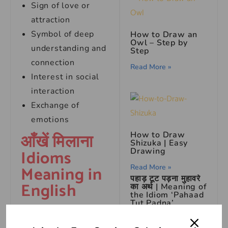
Sign of love or
attraction
Symbol of deep
How to Draw an
Owl – Step by
understanding and
Step
connection
Read More »
Interest in social
interaction
Exchange of
emotions
आँखें मिलाना
How to Draw
Shizuka | Easy
Idioms
Drawing
Meaning in
Read More »
पहाड़ टूट पड़ना मुहावरे
English
का अर्थ | Meaning of
the Idiom ‘Pahaad
Tut Padna’
Eye contact
Read More »