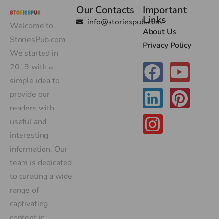
Our Contacts
Important
Links
info@storiespub.com
Welcome to
About Us
StoriesPub.com
Privacy Policy
We started in
2019 with a
simple idea to
provide our
readers with
useful and
interesting
information. Our
team is dedicated
to curating a wide
range of
captivating
content in