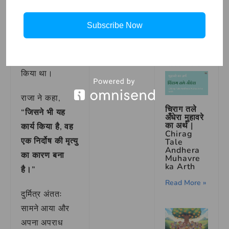
सुमित्र ने सच्चाई
बताई कि उसके
हातिम ताई
Subscribe Now
भाई ने शेर को
और गरीब
लकड़हारा की
जीवित किया था,
कहानी
लेकिन उसने मना
Read More »
किया था।
राजा ने कहा,
चिराग तले
“जिसने भी यह
अँधेरा मुहावरे
का अर्थ |
कार्य किया है, वह
Chirag
एक निर्दोष की मृत्यु
Tale
Andhera
का कारण बना
Muhavre
ka Arth
है।”
Read More »
दुर्मित्र अंततः
सामने आया और
अपना अपराध