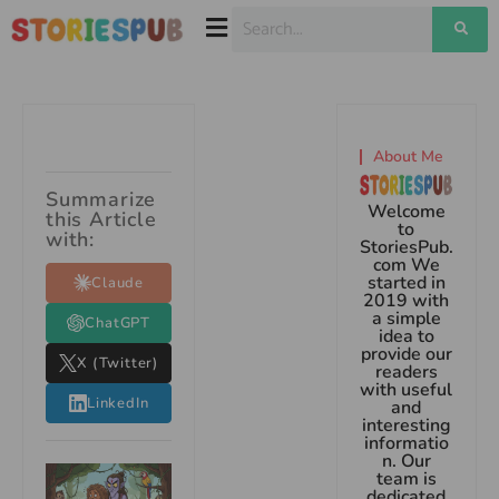
About Me
Summarize
Welcome
this Article
to
with:
StoriesPub.
com We
started in
Claude
2019 with
a simple
ChatGPT
idea to
provide our
X (Twitter)
readers
with useful
LinkedIn
and
interesting
informatio
n. Our
team is
dedicated