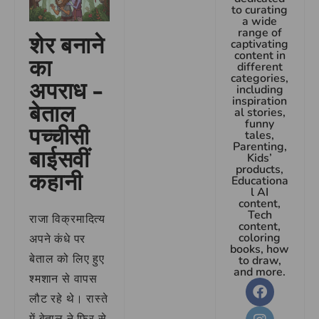
to curating
a wide
range of
शेर बनाने
captivating
content in
का
different
categories,
अपराध –
including
inspiration
बेताल
al stories,
funny
पच्चीसी
tales,
Parenting,
बाईसवीं
Kids’
products,
कहानी
Educationa
l AI
content,
Tech
राजा विक्रमादित्य
content,
coloring
अपने कंधे पर
books, how
बेताल को लिए हुए
to draw,
and more.
श्मशान से वापस
लौट रहे थे। रास्ते
में बेताल ने फिर से