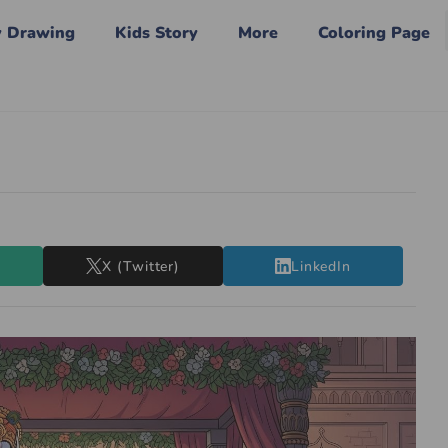
y Drawing
Kids Story
More
Coloring Page
X (Twitter)
LinkedIn