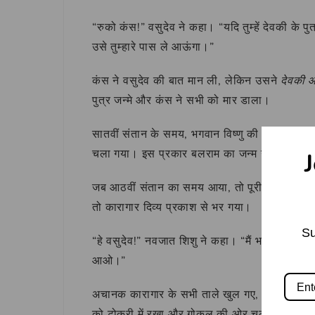
“रुको कंस!” वसुदेव ने कहा। “यदि तुम्हें देवकी के पुत्
उसे तुम्हारे पास ले आऊंगा।”
कंस ने वसुदेव की बात मान ली, लेकिन उसने
देवकी 
पुत्र जन्मे और कंस ने सभी को मार डाला।
सातवीं संतान के समय, भगवान विष्णु की माया से गर्भ 
चला गया। इस प्रकार बलराम का जन्म गोकुल में हु
J
जब आठवीं संतान का समय आया, तो पूरी प्रकृति में 
तो कारागार दिव्य प्रकाश से भर गया।
Su
“हे वसुदेव!” नवजात शिशु ने कहा। “मैं भगवान विष्णु
आओ।”
अचानक कारागार के सभी ताले खुल गए, पहरेदार सो ग
को टोकरी में रखा और गोकुल की ओर चल पड़े।