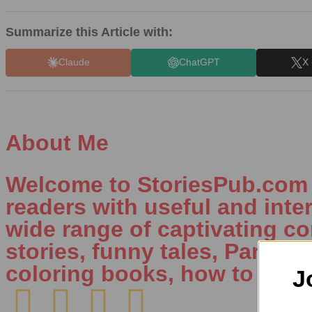
Summarize this Article with:
Claude
ChatGPT
X 
About Me
Welcome to StoriesPub.com W
readers with useful and inte
wide range of captivating con
stories, funny tales, Parenti
coloring books, how to draw
J