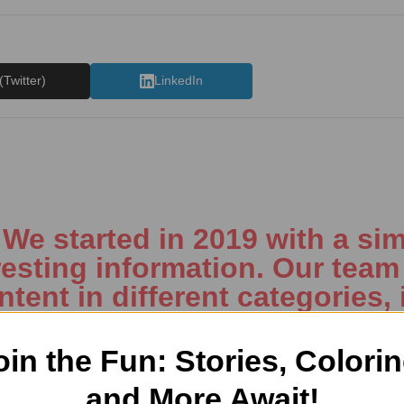
(Twitter)
LinkedIn
e started in 2019 with a sim
resting information. Our team 
tent in different categories, 
ng, Kids’ products, Education
, and more.
oin the Fun: Stories, Colorin
and More Await!