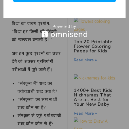
“विभिन्न शास्त्रों में जीवन
Read More »
की शिक्षाएं समाहित हैं।”
विद्या का वाक्य प्रयोग:
“विद्या हर किसी की जिंदगी
को उज्ज्वल बनाती है।”
Top 20 Printable
Flower Coloring
Pages for Kids
अब हम कुछ प्रश्नों का उत्तर
Read More »
देंगे जो अक्सर प्रतियोगी
परीक्षाओं में पूछे जाते हैं।
“संस्कृत में” शब्द का
1400+ Best Kids
पर्यायवाची शब्द क्या है?
Nicknames That
“संस्कृत” का समानार्थी
Are as Best for
Your New Baby
शब्द कौन सा है?
Read More »
संस्कृत से जुड़े पर्यायवाची
शब्द कौन कौन से हैं?