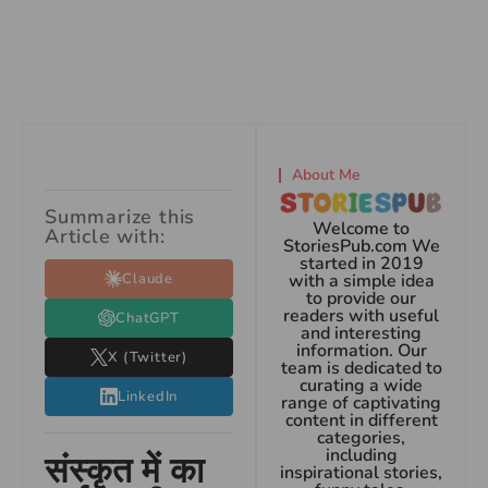
About Me
Summarize this
Welcome to
Article with:
StoriesPub.com We
started in 2019
Claude
with a simple idea
to provide our
readers with useful
ChatGPT
and interesting
information. Our
X (Twitter)
team is dedicated to
curating a wide
LinkedIn
range of captivating
content in different
categories,
including
संस्कृत में का
inspirational stories,