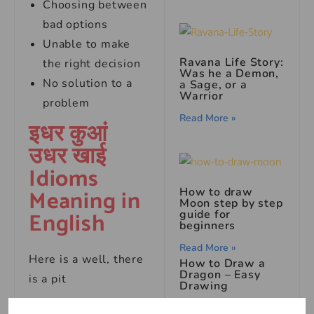
Choosing between
bad options
Unable to make
Ravana Life Story:
the right decision
Was he a Demon,
No solution to a
a Sage, or a
Warrior
problem
Read More »
इधर कुआं
उधर खाई
Idioms
Meaning in
How to draw
Moon step by step
English
guide for
beginners
Read More »
Here is a well, there
How to Draw a
Dragon – Easy
is a pit
Drawing
Read More »