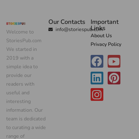
Our Contacts
Important
Links
info@storiespub.com
Welcome to
About Us
StoriesPub.com
Privacy Policy
We started in
2019 with a
simple idea to
provide our
readers with
useful and
interesting
information. Our
team is dedicated
to curating a wide
range of