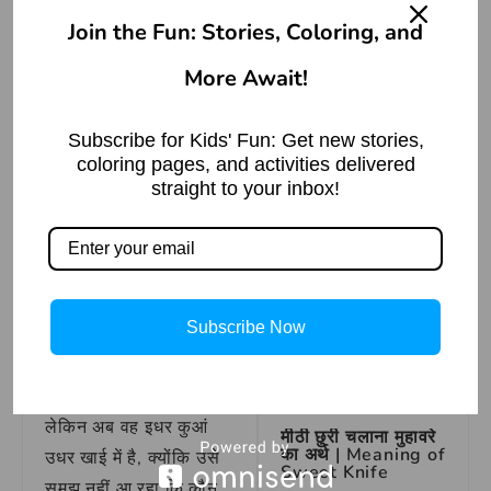
इधर कुआं
उधर खाई
Join the Fun: Stories, Coloring, and
मुहावरे का
More Await!
वाक्य प्रयोग
Where there is
Subscribe for Kids' Fun: Get new stories,
unity there is
वाक्य प्रयोग – जब से कंपनी
coloring pages, and activities delivered
strength
straight to your inbox!
में छंटनी हुई है, राजेश इधर
Read More »
कुआं उधर खाई की स्थिति में
है, क्योंकि उसे समझ नहीं आ
ऊँची दुकान, फीका
रहा कि वह क्या करे।
पकवान मुहावरे का अर्थ |
Meaning of the
Idiom ‘High Shop,
Subscribe Now
वाक्य प्रयोग – परीक्षा में
Bland Dish’
अच्छे अंक लाने के लिए उसे
Read More »
बहुत मेहनत करनी पड़ी,
लेकिन अब वह इधर कुआं
मीठी छुरी चलाना मुहावरे
का अर्थ | Meaning of
उधर खाई में है, क्योंकि उसे
Sweet Knife
समझ नहीं आ रहा कि कौन