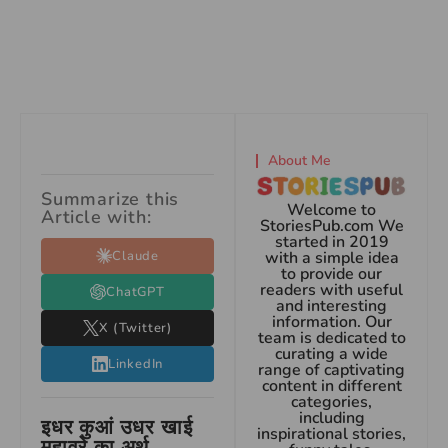
About Me
Summarize this
Welcome to
Article with:
StoriesPub.com We
started in 2019
Claude
with a simple idea
to provide our
readers with useful
ChatGPT
and interesting
information. Our
X (Twitter)
team is dedicated to
curating a wide
LinkedIn
range of captivating
content in different
categories,
including
इधर कुआं उधर खाई
inspirational stories,
मुहावरे का अर्थ