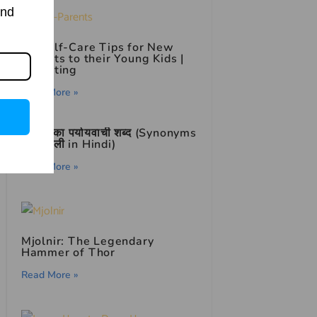
and
10 Self-Care Tips for New
Parents to their Young Kids
|
Parenting
Read More »
बिजली का पर्यायवाची शब्द (Synonyms
of बिजली in Hindi)
Read More »
Mjolnir: The Legendary
Hammer of Thor
Read More »