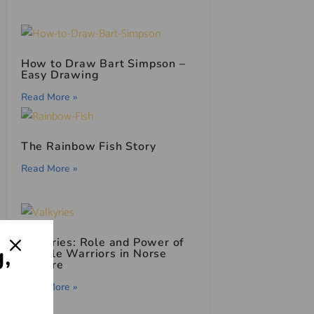
How to Draw Bart Simpson –
Easy Drawing
Read More »
The Rainbow Fish Story
Read More »
Valkyries: Role and Power of
g,
Female Warriors in Norse
Culture
Read More »