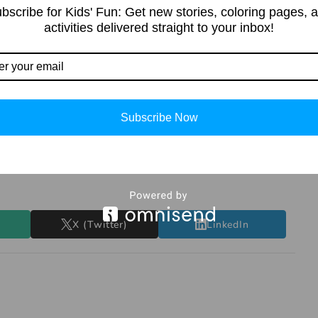
bscribe for Kids' Fun: Get new stories, coloring pages, 
 पूछे जाते हैं। जैसे:
activities delivered straight to your inbox!
Subscribe Now
ने में मदद मिल गई होगी। यदि आपके कोई प्रश्न हैं, तो आप उन्हें
नवर्धक जानकारी के लिए हमारी वेबसाइट को Bookmark कर लें।
X (Twitter)
LinkedIn