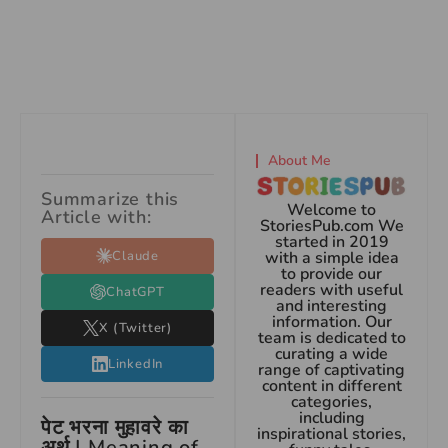
About Me
Summarize this
Welcome to
Article with:
StoriesPub.com We
started in 2019
Claude
with a simple idea
to provide our
readers with useful
ChatGPT
and interesting
information. Our
X (Twitter)
team is dedicated to
curating a wide
LinkedIn
range of captivating
content in different
categories,
including
पेट भरना मुहावरे का
inspirational stories,
अर्थ | Meaning of