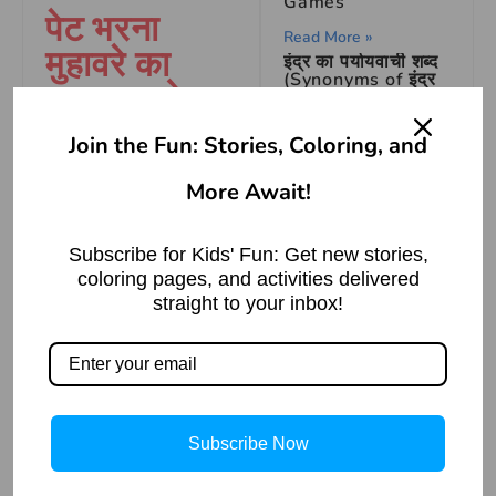
Games
पेट भरना
Read More »
मुहावरे का
इंद्र का पर्यायवाची शब्द
(Synonyms of इंद्र
वाक्य प्रयोग
in Hindi)
Read More »
Join the Fun: Stories, Coloring, and
वाक्य प्रयोग – जब से उसे
नई नौकरी मिली है, वह हर
More Await!
जैसी करनी वैसी भरनी –
दिन अच्छे से पेट भरता है।
चालाक लोमड़ी की
कहानी
Subscribe for Kids' Fun: Get new stories,
वाक्य प्रयोग – त्योहारों पर
coloring pages, and activities delivered
Read More »
लोग अक्सर अपने परिवार के
straight to your inbox!
साथ मिलकर पेट भरने का
आनंद लेते हैं।
वाक्य प्रयोग – बच्चों को
The Clever Turtle:
Subscribe Now
देखकर ऐसा लगता है कि वे
A Panchatantra
Story of Survival
खेलते-खेलते पेट भर रहे हैं।
and Wit