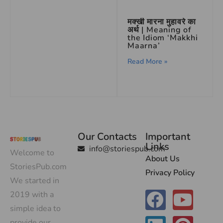
मक्खी मारना मुहावरे का
अर्थ | Meaning of
the Idiom ‘Makkhi
Maarna’
Read More »
Our Contacts
Important
Links
info@storiespub.com
Welcome to
About Us
StoriesPub.com
Privacy Policy
We started in
2019 with a
simple idea to
provide our