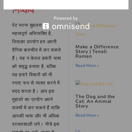
निष्कर्ष
Read More »
पेट भरना मुहावरा एक
महत्वपूर्ण अभिव्यक्ति है,
जिसका उपयोग हम अपनी
Make a Difference
दैनिक बातचीत में कर सकते
Story | Tenali
Raman
हैं। यह न केवल हमारी भाषा
Read More »
को समृद्ध बनाता है, बल्कि
यह हमारे विचारों को भी
स्पष्ट रूप से व्यक्त करने में
मदद करता है। आप इस
The Dog and the
मुहावरे का प्रयोग अपने
Cat: An Animal
Story
वाक्यों में कर सकते हैं ताकि
Read More »
आपकी भाषा और भी अधिक
प्रभावशाली लगे। नीचे इस