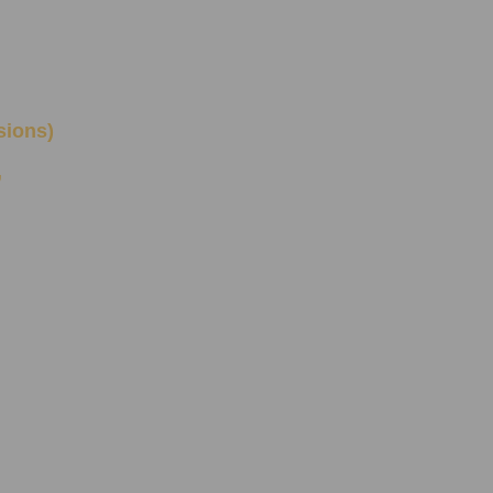
sions)
’