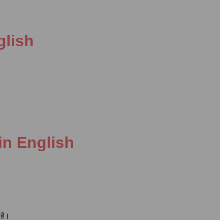
English
g in English
 है।