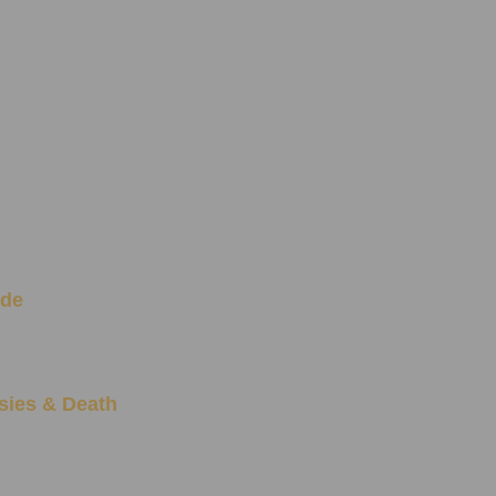
ide
rsies & Death