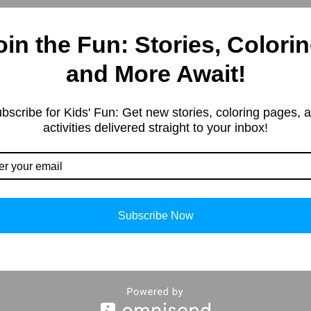
 started in 2019 with a simp
oin the Fun: Stories, Colorin
esting information. Our team 
and More Await!
tent in different categories, 
ng, Kids’ products, Educationa
bscribe for Kids' Fun: Get new stories, coloring pages, 
, and more.
activities delivered straight to your inbox!
Subscribe Now